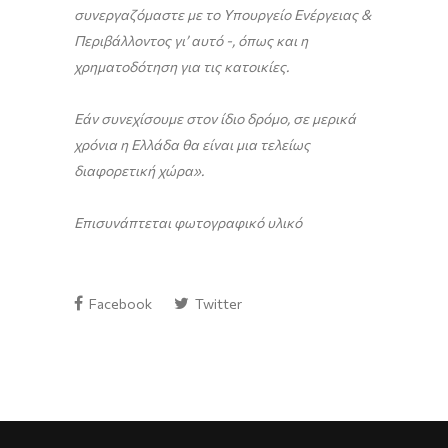
συνεργαζόμαστε με το Υπουργείο Ενέργειας &
Περιβάλλοντος γι’ αυτό -, όπως και η
χρηματοδότηση για τις κατοικίες.
Εάν συνεχίσουμε στον ίδιο δρόμο, σε μερικά
χρόνια η Ελλάδα θα είναι μια τελείως
διαφορετική χώρα».
Επισυνάπτεται φωτογραφικό υλικό
Facebook
Twitter