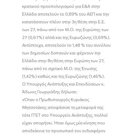
κρατικού προϋπολογισμού για Ε&Α στην
Ελλάδα αποτελούν το
0,89% του ΑΕΠ
και την
κατατάσσουν πλέον στην
3η θέση στην Ε.Ε.
των 27
, πάνω από τον Μ.Ο. της Ευρώπης των
27 (0,67%) αλλά και της Ευρωζώνης (0,69%).
Αντίστοιχα, αποτελούν το
1,48 %
του συνόλου
των δημοσίων δαπανών και φέρνουν την
Ελλάδα στην
8η θέση στην Ευρώπη των 27
,
πάνω από το σχετικό Μ.Ο. της Ένωσης
(1,42%) καθώς και της Ευρωζώνης (1,46%).
Ο Υπουργός Ανάπτυξης και Επενδύσεων κ.
Άδωνις Γεωργιάδης
δήλωσε:
«
Όταν ο Πρωθυπουργός Κυριάκος
Μητσοτάκης αποφάσισε τη μεταφορά της
τότε ΓΓΕΤ στο Υπουργείο Ανάπτυξης, πολλοί
είχαν απορήσει. Ήταν όμως μία κίνηση που
αποδείκνυε το προσωπικό του ενδιαφέρον