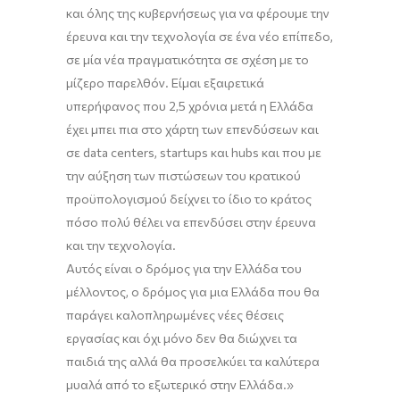
και όλης της κυβερνήσεως για να φέρουμε την
έρευνα και την τεχνολογία σε ένα νέο επίπεδο,
σε μία νέα πραγματικότητα σε σχέση με το
μίζερο παρελθόν. Είμαι εξαιρετικά
υπερήφανος που 2,5 χρόνια μετά η Ελλάδα
έχει μπει πια στο χάρτη των επενδύσεων
και
σε
data
center
s
,
startups
και
hubs
και που με
την αύξηση των
πιστώσεων του κρατικού
προϋπολογισμού δείχνει το ίδιο το κράτος
πόσο πολύ θέλει να επενδύσει στην έρευνα
και την τεχνολογία.
Αυτός είναι ο δρόμος για την Ελλάδα του
μέλλοντος, ο δρόμος για μια Ελλάδα που θα
παράγει καλοπληρωμένες νέες θέσεις
εργασίας και όχι μόνο δεν θα διώχνει τα
παιδιά της αλλά θα προσελκύει
τα καλύτερα
μυαλά από το εξωτερικό στην Ελλάδα
.
»