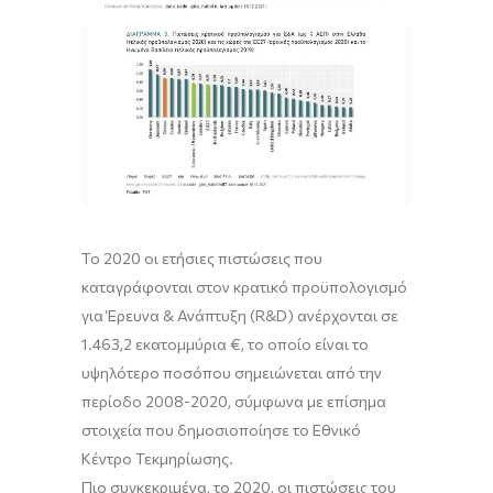
Το 2020 οι
ετήσιες πιστώσεις
που
καταγράφονται στον κρατικό προϋπολογισμό
για
Έρευνα & Ανάπτυξη
(R&D) ανέρχονται
σε
1.463,2 εκατομμύρια €,
το οποίο είναι το
υψηλότερο ποσό
που σημειώνεται από την
περίοδο
2008-2020
, σύμφωνα με επίσημα
στοιχεία που δημοσιοποίησε το
Εθνικό
Κέντρο Τεκμηρίωσης.
Πιο συγκεκριμένα, το 2020, οι πιστώσεις του