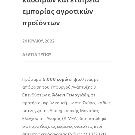
εμπορίας αγροτικών
προϊόντων
29 ΙΟΥΛΊΟΥ, 2022
ΔΕΛΤΊΑ ΤΎΠΟΥ
Πρόστιμο
5.000 ευρώ
επιβάλλεται, με
απόφαση του Υπουργού Ανάπτυξης &
Επενδύσεων κ.
Άδωνι Γεωργιάδη
, σε
πρατήριο υγρών καυσίμων στη Σκύρο, καθώς
σε έλεγχο της Διϋπηρεσιακής Μονάδας
Ελέγχου της Αγοράς (ΔΙΜΕΑ) διαπιστώθηκε
ότι παραβίαζε τις κείμενες διατάξεις περί
αθέμιτης κερδοφορίας (Νόμος 4818/2021).