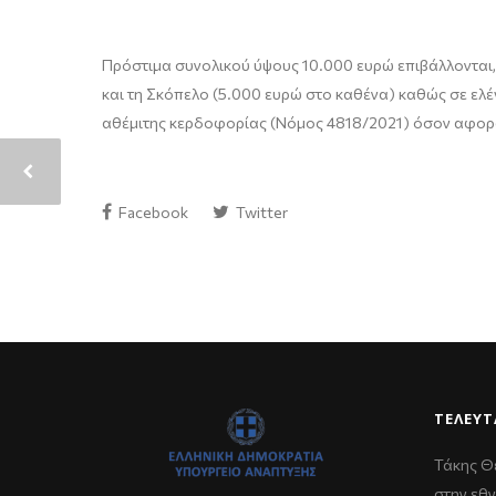
Πρόστιμα συνολικού ύψους 10.000 ευρώ επιβάλλονται
και τη Σκόπελο (5.000 ευρώ στο καθένα) καθώς σε ελέ
αθέμιτης κερδοφορίας (Νόμος 4818/2021) όσον αφορά 
Facebook
Twitter
ΤΕΛΕΥΤ
Τάκης Θ
στην εθν