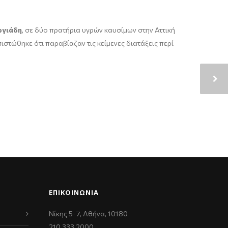
ργιάδη
, σε δύο πρατήρια υγρών καυσίμων στην Αττική
στώθηκε ότι παραβίαζαν τις κείμενες διατάξεις περί
ΕΠΙΚΟΙΝΩΝΊΑ
Νίκης 5-7, Αθήνα, 10180
210 333 2000