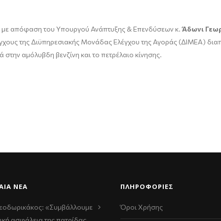
, με απόφαση του Υπουργού Ανάπτυξης & Επενδύσεων κ.
Άδωνι Γεω
γχους της Διϋπηρεσιακής Μονάδας Ελέγχου της Αγοράς (ΔΙΜΕΑ) διαπι
στην αμόλυβδη βενζίνη και το πετρέλαιο κίνησης.
ΑΊΑ ΝΈΑ
ΠΛΗΡΟΦΟΡΙΕΣ
εοδωρικάκος: «Συμβάλλουμε
Όροι Χρήσης
ική ασφάλεια της πατρίδας