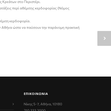
ς Κρεάτων στο Περιστέρι.
ιατάξεις περί αθέμιτης κερδοφορίας (Νόμος
θέμιτη κερδοφορία.
ην Αθήνα ώστε να παύσουν την παράνομη πρακτική
ΕΠΙΚΟΙΝΩΝΊΑ
Νίκης 5-7, Αθήνα, 10180
210 333 2000