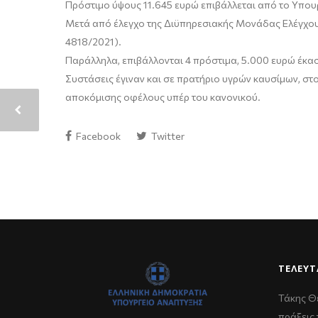
Πρόστιμο ύψους 11.645 ευρώ επιβάλλεται από το Υπου
Μετά από έλεγχο της Διϋπηρεσιακής Μονάδας Ελέγχου τ
4818/2021).
Παράλληλα, επιβάλλονται 4 πρόστιμα, 5.000 ευρώ έκασ
Συστάσεις έγιναν και σε πρατήριο υγρών καυσίμων, σ
αποκόμισης οφέλους υπέρ του κανονικού.
Facebook
Twitter
ΤΕΛΕΥΤ
Τάκης Θ
πράξεις 