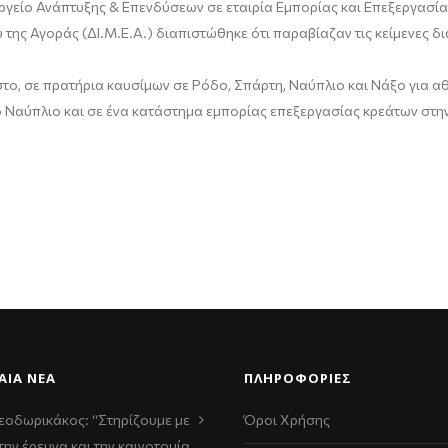
ργείο Ανάπτυξης & Επενδύσεων σε εταιρία Εμπορίας και Επεξεργασία
ης Αγοράς (ΔΙ.Μ.Ε.Α.) διαπιστώθηκε ότι παραβίαζαν τις κείμενες δ
το, σε πρατήρια καυσίμων σε Ρόδο, Σπάρτη, Ναύπλιο και Νάξο για α
το Ναύπλιο και σε ένα κατάστημα εμπορίας επεξεργασίας κρεάτων στ
ΑΊΑ ΝΈΑ
ΠΛΗΡΟΦΟΡΙΕΣ
εοδωρικάκος: “Στηρίζουμε με
Όροι Χρήσης
την έρευνα και την καινοτομία