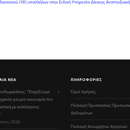
καοκτώ (18) υπαλλήλων στην Ειδική Υπηρεσία Δίκαιης Αναπτυξιακής
ΑΊΑ ΝΈΑ
ΠΛΗΡΟΦΟΡΙΕΣ
εοδωρικάκος: “Στηρίζουμε
Όροι Χρήσης
ηχανία για μια οικονομία πιο
Πολιτική Προστασίας Προσωπι
ιστική με καλύτερους
Δεδομένων
”
στου, 2026
Πολιτική Απορρήτου Χρηστών