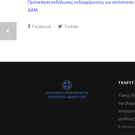
Πρόσκληση εκδήλωσης ενδιαφέροντος για απόσπαση δε
ΔΑΜ
Facebook
Twitter
ΤΕΛΕΥΤ
Τάκης Θ
την βιομ
ανταγων
μισθούς
6 Αυγού