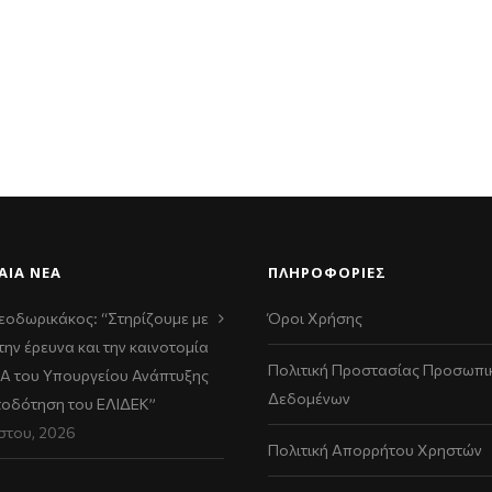
ΑΊΑ ΝΈΑ
ΠΛΗΡΟΦΟΡΙΕΣ
εοδωρικάκος: “Στηρίζουμε με
Όροι Χρήσης
την έρευνα και την καινοτομία
Πολιτική Προστασίας Προσωπι
ΠΑ του Υπουργείου Ανάπτυξης
Δεδομένων
τοδότηση του ΕΛΙΔΕΚ”
στου, 2026
Πολιτική Απορρήτου Χρηστών