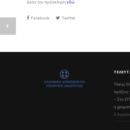
Δείτε την πρόσκληση
εδώ
Facebook
Twitter
ΤΕΛΕΥΤ
Τάκης Θ
πράξεις 
– Στο Ε
η χρημα
5 Αυγού