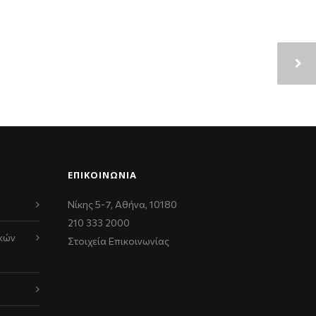
ΕΠΙΚΟΙΝΩΝΊΑ
Νίκης 5-7, Αθήνα, 10180
210 333 2000
κών
Στοιχεία Επικοινωνίας