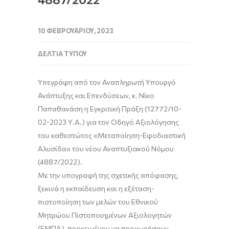
10 ΦΕΒΡΟΥΑΡΊΟΥ, 2023
ΔΕΛΤΊΑ ΤΎΠΟΥ
Υπεγράφη από τον Αναπληρωτή Υπουργό
Ανάπτυξης και Επενδύσεων, κ. Νίκο
Παπαθανάση η Εγκριτική Πράξη (12772/10-
02-2023 Υ.Α.) για τον Οδηγό Αξιολόγησης
του καθεστώτος «Μεταποίηση-Εφοδιαστική
Αλυσίδα» του νέου Αναπτυξιακού Νόμου
(4887/2022).
Με την υπογραφή
της σχετικής απόφασης,
ξεκινά η εκπαίδευση και η εξέταση-
πιστοποίηση των μελών του Εθνικού
Μητρώου Πιστοποιημένων Αξιολογητών
(ΕΜΠΑ), προκειμένου να προχωρήσουν