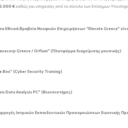
2.000 €
καθώς και υπηρεσίες από το σύνολο των Επίσημων Υποστηρικ
τα Εθνικά Βραβεία Νεοφυών Επιχειρήσεων “Elevate Greece” είναι
exacorp
Greece
/
Orfium
” (Πλατφόρμα διαχείρισης μουσικής)
 Box” (Cyber Security Training)
sis Data Analysis PC” (
Βιοεπιστήμες
)
αρμογές Ιατρικών Εκπαιδευτικών Προσομοιώσεων Εικονικής Πρ