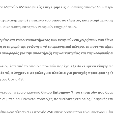
στο Μητρώο
451
νεοφυείς επιχειρήσεις
, οι οποίες απασχολούν πε
αι
χαρτογραφημένη
εικόνα του
οικοσυστήματος καινοτομίας
και έ
του οικοσυστήματος των νεοφυών επιχειρήσεων.
τομίας και του οικοσυστήματος των νεοφυών επιχειρήσεων του
Eleva
 η μεταφορά της γνώσης από τα ερευνητικά κέντρα, τα πανεπιστήμια
ο αναφοράς για την υποστήριξη της καινοτομίας και της νεοφυούς 
λείο μέσα από το οποίο η πολιτεία παρέχει
εξειδικευμένα κίνητρα
σ
tors),
σύγχρονο φορολογικό πλαίσιο για
μετοχές προαίρεσης (s
 του Covid-19.
νεται από ένα σημαντικό δίκτυο
Επίσημων Υποστηρικτών
που δρασ
ο συμπεριλαμβάνονται τράπεζες, πολυεθνικές εταιρείες, Ελληνικές επι
πέβαλλαν αίτηση συμμετοχής
250
επιχειρήσεις που είναι εγγεγραμμένε