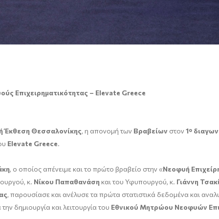
υούς Επιχειρηματικότητας –
Elevate
Greece
ή Έκθεση Θεσσαλονίκης
, η απονομή των
Βραβείων
στον
1
ο
διαγων
του
Elevate
Greece
.
άκη
, ο οποίος απένειμε και το πρώτο βραβείο στην «
Νεοφυή Επιχείρ
ουργού, κ.
Νίκου Παπαθανάση
και του Υφυπουργού, κ.
Γιάννη Τσακ
ας
, παρουσίασε και ανέλυσε τα πρώτα στατιστικά δεδομένα και αναλυ
 την δημιουργία και λειτουργία του
Εθνικού Μητρώου Νεοφυών Επ