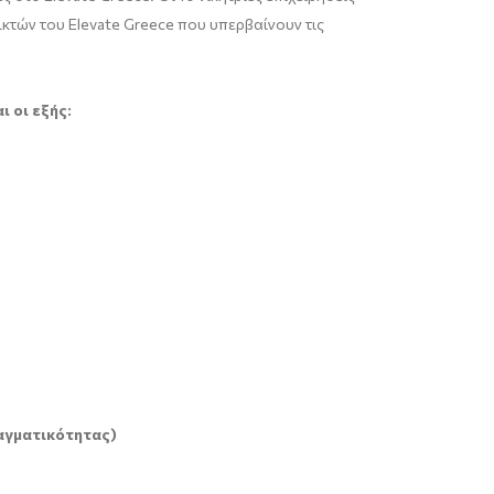
τών του Elevate Greece που υπερβαίνουν τις
 οι εξής:
αγματικότητας)