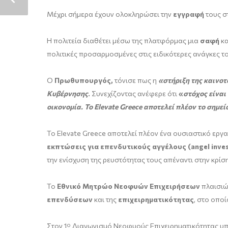
Μέχρι σήμερα έχουν ολοκληρώσει την
εγγραφή
τους 
Η πολιτεία διαθέτει μέσω της πλατφόρμας μια
σαφή
κ
πολιτικές προσαρμοσμένες στις ειδικότερες ανάγκες 
Ο
Πρωθυπουργός,
τόνισε πως η
«στήριξη της καινο
Κυβέρνησης
.
Συνεχίζοντας ανέφερε ότι
«
στόχος είναι
οικονομία. Το
Elevate
Greece
αποτελεί πλέον το σημεί
Το Elevate Greece αποτελεί πλέον ένα ουσιαστικό εργα
εκπτώσεις για επενδυτικούς αγγέλους (angel inves
την ενίσχυση της ρευστότητας τους απέναντι στην κρίση
Το
Εθνικό Μητρώο Νεοφυών Επιχειρήσεων
πλαισιώ
επενδύσεων
και της
επιχειρηματικότητας
, στο οποί
Στον 1
ο
Διαγωνισμό Νεοφυούς Επιχειρηματικότητας υ