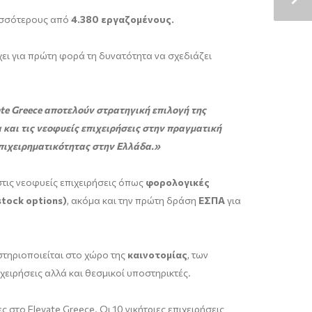
ρισσότερους από
4.380 εργαζομένους.
χει για πρώτη φορά τη δυνατότητα να σχεδιάζει
te
Greece
αποτελούν στρατηγική επιλογή της
 και τις νεοφυείς επιχειρήσεις στην πραγματική
επιχειρηματικότητας στην Ελλάδα.»
τις νεοφυείς επιχειρήσεις όπως
φορολογικές
tock options)
, ακόμα και την πρώτη δράση
ΕΣΠΑ
για
τηριοποιείται στο χώρο της
καινοτομίας
, των
χειρήσεις αλλά και θεσμικοί υποστηρικτές.
ς στο Elevate Greece. Οι 10 νικήτριες επιχειρήσεις