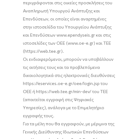
περιγράφονται στις οικείες προσκλήσεις του
Αναπληρωτή Υπουργού Ανάπτυξης και
Επενδύσεων, οι οποίες είναι αναρτημένες
στην ιστοσελίδα του Υπουργείου Ανάπτυξης
και Επενδύσεων www.ependyseis.gr και στις
ιστοσελίδες των ΟΕΕ
(
www.oe-e
.gr
)
και ΤΕΕ
(
https://web.tee.gr
)
.
Οι ενδιαφερόμενοι, μπορούν να υποβάλλουν
τις αιτήσεις τους και τα προβλεπόμενα
δικαιολογητικά στις ηλεκτρονικές διευθύνσεις
https://eservices.oe-e.gr/oee/login.jsp του
ΟΕΕ ή https://web.tee.gr/min-dev/ του ΤΕΕ
(απαιτείται εγγραφή στις Ψηφιακές
Υπηρεσίες), ανάλογα με το Επιμελητήριο
εγγραφής τους.
Για
τα μέλη που θα εγγραφούν, με μέριμνα της
Γενικής Διεύθυνσης Ιδιωτικών Επενδύσεων