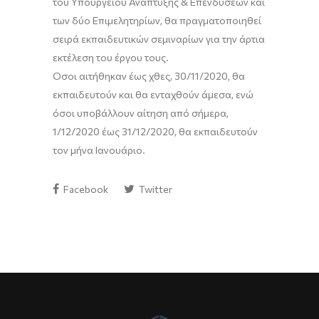
του Υπουργείου Ανάπτυξης & Επενδύσεων και
των δύο Επιμελητηρίων, θα πραγματοποιηθεί
σειρά εκπαιδευτικών σεμιναρίων για την άρτια
εκτέλεση του έργου τους.
Ό
σοι αιτήθηκα
ν έως χθες
, 30/11/2020, θα
εκπαιδευτούν
και θα ενταχθούν άμεσα
,
ενώ
όσοι υποβάλλουν
αίτηση
από
σήμερα,
1/12
/2020
έως 31/12
/2020
,
θα εκπαιδευτούν
τον
μήνα
Ιανουάριο
.
Facebook
Twitter