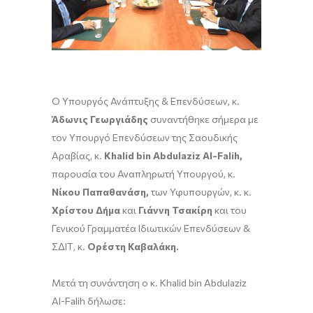
Ο Υπουργός Ανάπτυξης & Επενδύσεων, κ.
Άδωνις Γεωργιάδης
συναντήθηκε σήμερα με
τον Υπουργό Επενδύσεων της Σαουδικής
Αραβίας, κ.
Khalid bin Abdulaziz Al-Falih,
παρουσία του Αναπληρωτή Υπουργού, κ.
Νίκου Παπαθανάση,
των Υφυπουργών, κ. κ.
Χρίστου Δήμα
και
Γιάννη Τσακίρη
και του
Γενικού Γραμματέα Ιδιωτικών Επενδύσεων &
ΣΔΙΤ, κ.
Ορέστη Καβαλάκη.
Μετά τη συνάντηση ο κ. Khalid bin Abdulaziz
Al-Falih δήλωσε: