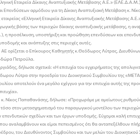
λληνική Εταιρεία Δίκαιης Αναπτυξιακής
Μετάβασης Α.Ε.» (ΕΛΕ.Δ.Α.Μ.)
 Επενδύσεων αρμόδιου για τη Δίκαιη Αναπτυξιακή Μετάβαση κ.
Νίκ
 εταιρείας «Ελληνική Εταιρεία Δίκαιης Αναπτυξιακής Μετάβασης Α.Ε.
αγωγικής βάσης των περιοχών δίκαιης αναπτυξιακής μετάβασης, η αν
.), η προσέλκυση, υποστήριξη και προώθηση επενδύσ
εων και επενδυ
 υποδομής και ανάπτυξης
στις περιοχές αυτές
.
ΑΕ ορίζεται ο Επίκουρος Καθηγητής κ.
Θεόδωρος Λύτρας
, Διευθύνω
δώρα Πετρούλα.
ργιάδης
, δήλωσε σχετικά: «
Η επιτυχία του εγχειρήματος της
απολιγνι
δ
ω
ρου Λύτρα στην προεδρία του Διοικητικού Συμβουλίου της
«ΜΕΤ
βουλίου αποτελούν ένα
μεγάλο
εχέγγυο για την επιτυχία αυτής της πρ
πιτυχία».
 κ.
Νίκος Παπαθανάσης
, δήλωσε:
«
Προχωράμε με αμείωτους ρυθμού
ά τόσο στον μετασχηματισμό του παραγωγικού μοντέλου των περιοχών
ν επενδυτικών σχεδίων και των έργων υποδομής. Εύχομαι καλή επιτυ
ο που αναλαμβάνουν και είμαι πεπεισμένος ότι θα ανταπεξέλθουν πλή
οέδρου
, του Διευθύνοντος Συμβούλου
και των μελών του Διοικητικού