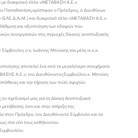
 με
διακριτικό τίτλο «Μ
ΕΤΑΒΑΣΗ
Α.Ε.»
ου Παπαθανάση
,
ορίστηκαν
ο Πρόεδρος
, ο Διευθύνων
» (ΕΛΕ.Δ.Α.Μ.
) και διακριτικό τίτλο «ΜΕΤΑΒΑΣΗ
Α.Ε.»
.
αβάθμιση και αξιοποίηση των εδαφών που
τικών συνεργασιών
στις περιοχές
δίκαιης αναπτυξιακής
ν Σύμβουλος ο κ.
Ιωάννης
Μπούκης
και μέλη οι κ.κ.
τοποίησης
αποτελεί ένα από τα μεγαλύτερα στοιχήματα
ΑΒΑΣΗ
Σ Α.Ε.
»
,
του Διευθ
ύνοντος
Συμβούλου κ.
Μπούκη
οσπάθειας και την τήρηση των πολύ σφιχτών
ς το σχεδιασμό
μας για τη Δίκαιη Αναπτυξιακή
 μετάβασης όσο και στην στήριξη της
χία στον Πρόεδρο
, τον Διευθύνοντα Σύμβουλο
και τα
ρως στα νέα τους καθήκοντα
»
.
 Συμβουλίου.