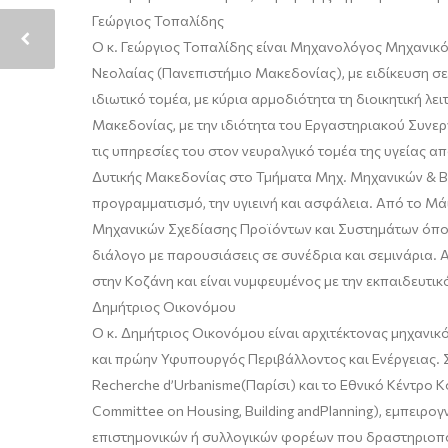
Γεώργιος Τοπαλίδης
Ο κ. Γεώργιος Τοπαλίδης
ε
ίναι Μηχανολόγος Μηχανικός
Νεολαίας (Πανεπιστήμιο Μακεδονίας), με ειδίκευση σε
ιδιωτικό τομέα, με κύρια αρμοδιότητα τη διοικητική λε
Μακεδονίας, με την ιδιότητα του Εργαστηριακού Συνε
τις υπηρεσίες του στον νευραλγικό τομέα της υγείας α
Δυτικής Μακεδονίας στο Τμήματα Μηχ. Μηχανικών & Βιο
προγραμματισμό, την υγιεινή και ασφάλεια. Από το Μά
Μηχανικών Σχεδίασης Προϊόντων και Συστημάτων όπου 
διάλογο με παρουσιάσεις σε συνέδρια και σεμινάρια.
στην Κοζάνη και είναι νυμφευμένος με την εκπαιδευτ
Δημήτριος Οικονόμου
Ο κ. Δημήτριος Οικονόμου είναι αρχιτέκτονας μηχανι
και πρώην Υφυπουργός Περιβάλλοντος και Ενέργειας. 
Recherche d’Urbanisme
(Παρίσι) και το Εθνικό Κέντρο
Committee
on
Housing
,
Building
and
Planning
), εμπειρο
επιστημονικών ή συλλογικών φορέων που δραστηριοποι