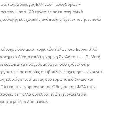
οταξίας, Σύλλογος Ελλήνων Πολεοδόμων
–
ιεύσει πάνω από 100 εργασίες σε επιστημονικά
ς αλλαγής και χωρικής ανάπτυξης, έχει εκπονήσει πολύ
 κάτοχος δύο μεταπτυχιακών τίτλων, στο Ευρωπαϊκό
ιαστημικό Δίκαιο από τη Νομική Σχολή του
U
.
L
.
B
. Μετά
 σε ευρωπαϊκά προγράμματα για δύο χρόνια στην
 εργάστηκε σε εταιρίες συμβούλων επιχειρήσεων και για
ως ειδικός επιστήμονας στο ευρωπαϊκό δίκαιο και
ΠΑ) και την εναρμόνιση της Οδηγίας του ΦΠΑ στην
τάσχει σε πολλά συνέδρια ενώ έχει διατελέσει
αμη και μητέρα δύο τέκνων.