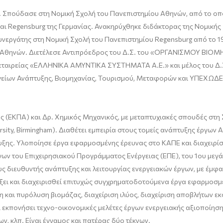
 Σπούδασε στη Νομική Σχολή του Πανεπιστημίου Αθηνών, από το οποί
και
Regensburg
της Γερμανίας. Ανακηρύχθηκε διδάκτορας της Νομικής
συνεργάτης στη Νομική Σχολή του Πανεπιστημίου
Regensburg
από το 1
υ Αθηνών. Διετέλεσε Αντιπρόεδρος του Δ.Σ. του «ΟΡΓΑΝΙΣΜΟΥ ΒΙΟΜΗ
εταιρείας «ΕΛΛΗΝΙΚΑ ΑΜΥΝΤΙΚΑ ΣΥΣΤΗΜΑΤΑ Α.Ε.» και μέλος του
ίων Ανάπτυξης, Βιομηχανίας, Τουρισμού, Μεταφορών και ΥΠΕΧΩΔΕ. 
ός (ΕΚΠΑ) και Δρ. Χημικός Μηχανικός, με μεταπτυχιακές σπουδές στη 
rsity
,
Birmingham
). Διαθέτει εμπειρία στους τομείς ανάπτυξης έργων 
υξης. Υλοποίησε έργα εφαρμοσμ
ένης έρευνας στο ΚΑΠΕ
και διαχειρί
ν του Επιχειρησιακού Προγράμματος Ενέργειας (ΕΠΕ), του 1
ου
μεγά
ως διευθυντής ανάπτυξης και
λειτουργίας ενεργειακώ
ν έργων, με έμφ
ύξει και διαχειρισθεί επιτυχώς συγχρηματοδοτούμενα έργα εφαρμοσμ
η και πυρόλυση βιομάζας, διαχείριση ιλύος, διαχείριση αποβλήτων ε
ι εκπονήσει
τεχνο
-οικονομικές μελέτες έργων ενεργειακής αξιοποίησ
ων
, κλπ. Είναι
έγγαμος και πατέρας δύο τέκνων.