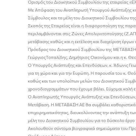
Ορισμός
του Διοικητικού Σ
υμβουλίου της εταιρείας «Ε
Με Απόφαση του Αναπληρωτή Υπουργού Ανάπτυξης και
Σύμβουλος
και
τα
μέλη του Διοικητικού Σ
υμβουλίου της
Σκοπός της Εταιρείας είναι η διαφοροποίηση της παρ
περιλαμβάνονται στις Ζώνες Απολιγνιτοποίησης (Ζ.ΑΠ
μετάβασης καθώς και
η εκτέλεση και διαχείριση έργων
Πρόεδρος του Διοικητικού Συμβουλίου της ΜΕΤΑΒΑΣΗ 
Γεώργιος
Τοπαλίδης
,
Δημήτριος Οικονόμου
και η κ.
Θεο
Ο Υπουργός Ανάπτυξης και Επενδύσεων, κ.
Άδωνις
Γεω
για τη χώρα και για την Ευρώπη. Η παρουσία του κ
.
Θε
ό
καθώς και των υπολοίπων μελών του Διοικητικού Συμ
χρονοδιαγραμμάτων που έχουμε βάλει. Εύχομαι καλή ε
Ο Αναπληρωτής Υπουργός Ανάπτυξης και Επενδύσεων,
Μετάβαση.
Η ΜΕΤΑΒΑΣΗ ΑΕ θα συμβά
λει καθοριστικ
επιχειρηματικότητας, διευκολύνοντας την ανάπτυξη τω
μέλη του Διοικητικού Συμβουλίου για το δύσκολο έργ
Ακολουθούν σύντομα βιογραφικά σημειώματα του Πρ