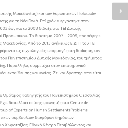
Δυτικής Μακεδονίας) και των Ευρωπαϊκών Πολιτικών
ης για τη Νέα Γενιά. Επί χρόνια εργάστηκε στον
2003 έως και το 2008 δίδαξε στο ΤΕΙ Δυτικής
ακού Προσωπικού. Το διάστημα 2007 – 2009, προσέφερε
 Μακεδονίας. Από το 2013 ανήκει ως Ε.ΔΙ.Π του ΤΕΙ
έροντα τις τεχνολογικές εφαρμογές στη διοίκηση, τον
ή του Πανεπιστημίου Δυτικής Μακεδονίας, του τμήματος
ing
. Παράλληλα, συμμετέχει στον επιστημονικό
μέα, εκπαίδευσης και υγείας. Ζει και δραστηριοποιείται
ναι Ομότιμος Καθηγητής του Πανεπιστημίου Θεσσαλίας
χει διατελέσει επίσης ερευνητής στο
Centre de
roup
of
Experts
on
Human
Settlements
Problems
,
κητικών συμβουλίων διαφόρων δημόσιων,
ιο Χωροταξίας, Εθνικό Κέντρο Περιβάλλοντος και