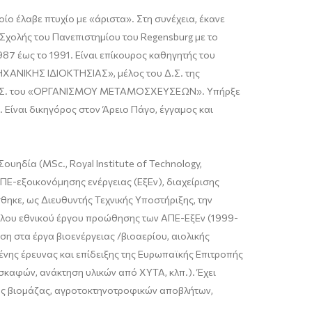
ο έλαβε πτυχίο με «άριστα». Στη συνέχεια, έκανε
 Σχολής του Πανεπιστημίου του
Regensburg
με το
987 έως το 1991. Είναι επίκουρος καθηγητής του
ΧΑΝΙΚΗΣ ΙΔΙΟΚΤΗΣΙΑΣ», μέλος του Δ.Σ. της
 Δ.Σ. του «ΟΡΓΑΝΙΣΜΟΥ ΜΕΤΑΜΟΣΧΕΥΣΕΩΝ». Υπήρξε
Είναι δικηγόρος στον Άρειο Πάγο, έγγαμος και
Σουηδία (
MSc
., Royal
Institute
of
Te
chnology
,
ΑΠΕ-εξοικονόμησης ενέργειας (
ΕξΕν
), διαχείρισης
σθηκε, ως Διευθυντής Τεχνικής Υποστήριξης, την
λου εθνικού έργου προώθησης των ΑΠΕ-
ΕξΕν
(1999-
αση στα έργα
βιοενέργειας
/
βιοαερίου, αιολικής
έν
ης έρευνας και επίδειξης
της Ευρωπαϊκής
Επιτροπής
κσκαφών, ανάκτηση υλικών από ΧΥΤΑ, κλπ.). Έχει
ης βιομάζας,
αγροτοκτηνοτροφικών
αποβλήτων,