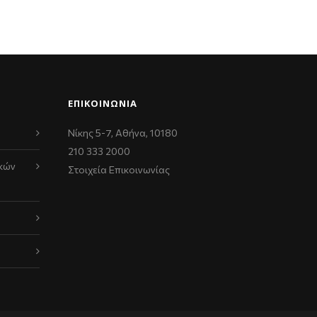
ΕΠΙΚΟΙΝΩΝΊΑ
Νίκης 5-7, Αθήνα, 10180
210 333 2000
κών
Στοιχεία Επικοινωνίας