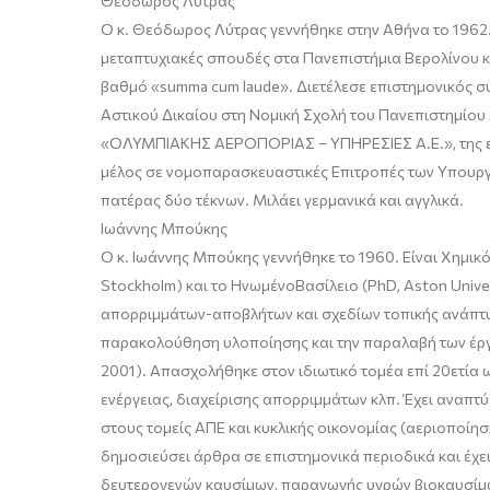
Θεόδωρος Λύτρας
Ο κ. Θεόδωρος Λύτρας γεννήθηκε στην Αθήνα το 1962.
μεταπτυχιακές σπουδές στα Πανεπιστήμια Βερολίνου 
βαθμό «
summa cum laude
». Διετέλεσε επιστημονικός 
Αστικού Δικαίου στη Νομική Σχολή του Πανεπιστημίο
«ΟΛΥΜΠΙΑΚΗΣ ΑΕΡΟΠΟΡΙΑΣ – ΥΠΗΡΕΣΙΕΣ Α.Ε.», της 
μέλος σε νομοπαρασκευαστικές Επιτροπές των Υπουργε
πατέρας δύο τέκνων. Μιλάει γερμανικά και αγγλικά.
Ιωάννης
Μπούκης
O κ. Ιωάννης
Μπούκης
γεννήθηκε το 1960. Είναι Χημικ
Stockholm
) και
το Ηνωμένο
Βασίλειο (
PhD
, Aston
Unive
απορριμμάτων-αποβλήτων και σχεδίων τοπικής ανάπτ
παρακολούθηση υλοποίησης και την παραλαβή των έργω
2001). Απασχολήθηκε στον ιδιωτικό τομέα επί
20ετία 
ενέργειας, διαχείρισης απ
ορριμμάτων
κλπ. Έχει αναπτ
στους τομείς ΑΠΕ και κυκλικής οικονομίας (αεριοποίησ
δημοσιεύσει άρθρα σε επιστημονικά περιοδικά και έχε
δευτερογενών καυσίμων, παραγωγής υγρών
βιοκαυσίμ