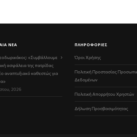
ΑΊΑ ΝΈΑ
ΠΛΗΡΟΦΟΡΙΕΣ
εοδωρικάκος: «Συμβάλλουμε
Όροι Χρήσης
ική ασφάλεια της πατρίδας
Πολιτική Προστασίας Προσωπι
νέο αναπτυξιακό καθεστώς για
Δεδομένων
να»
στου, 2026
Πολιτική Απορρήτου Χρηστών
Δήλωση Προσβασιμότητας