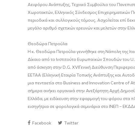
Αειφόρου Ανάπτυξης, Τεχνικό Συμβούλιο του Πανεπιστ
Χωροτακτών, Ελληνικός Σύν
δεσμος Επιχειρηματικών Π
περιοδικά και συλλογικούς τόμους. Ασχολείται επί δεκ
μεγάλο αριθμό σχετικών ερευνών και μελετών στην Ελλ
Θεοδώρα Πετρούλα
Η κ. Θεοδώρα Πετρούλα γεννήθηκε στη Νάπολη της Ιτα
Δίκαιο από το Ινστιτούτο Ευρωπαϊκών Σπουδών του
U
.
από άσκηση στην
D
.
G
.
XVI
Γενική Διεύθυνση Περιφερει
ΕΕΤΑΑ (Ελληνική Εταιρία Τοπικής Ανάπτυξης κα
ι Αυτοδ
μια πενταετία στο
Business
and
Innovation
Centre
of
At
σήμερα ανήκει οργανικά στην Ανεξάρτητη Αρχή Δημοσ
Ελλάδα, με ειδίκευση στην εφαρμογή του φόρου στα πλ
εισηγήτρια σε φορολογικά σεμινάρια στο ΙΝΕΠ – ΕΚΔΔΑ 
Facebook
Twitter