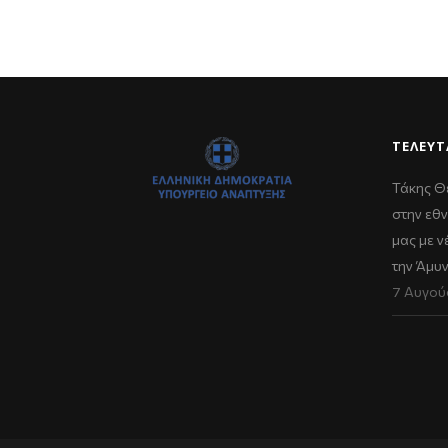
ΤΕΛΕΥΤ
Τάκης Θ
στην εθν
μας με 
την Άμυ
7 Αυγού