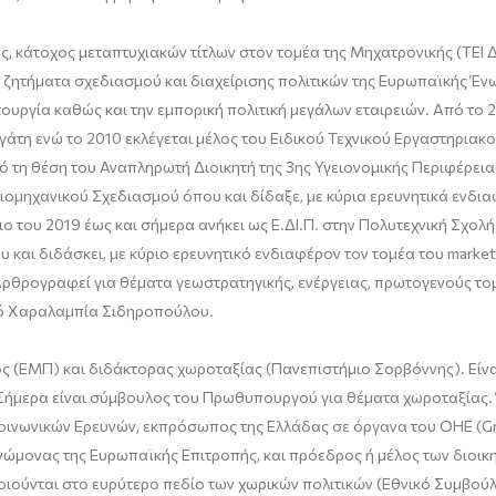
, κάτοχος μεταπτυχιακών τίτλων στον τομέα της
Μηχατρονικής
(ΤΕΙ 
 ζητήματα σχεδιασμού και διαχείρισης πολιτικών της Ευρωπαϊκής Ένωσ
ιτουργία καθώς και την εμπορική πολιτική μεγάλων εταιρειών. Από το 
ργάτη ενώ το 2010 εκλέγεται μέλος του Ειδικού Τεχνικού Εργαστηρι
πό τη θέση του Αναπληρωτή Διοικητή της 3
ης
Υγειονομικής Περιφέρειας
μηχανικού Σχεδιασμού όπου και δίδαξε, με κύρια ερευνητικά ενδιαφ
ιο του 2019 έως και σήμερα ανήκει ως Ε.ΔΙ.Π. στην Πολυτεχνική Σχολ
και διδάσκει, με κύριο ερευνητικό ενδιαφέρον τον τομέα του
market
 Αρθρογραφεί για θέματα
γεωστρατηγικής
, ενέργειας, πρωτογενούς το
ικό Χαραλαμπία Σιδηροπούλου.
κός (ΕΜΠ) και διδάκτορας χωροταξίας (Πανεπιστήμιο Σορβόννης). Εί
Σήμερα είναι σύμβουλος του Πρωθυπουργού για θέματα χωροταξίας. Έ
 Κοινωνικών Ερευνών, εκπρόσωπος της Ελλάδας σε όργανα του ΟΗΕ (
G
γνώμονας της Ευρωπαϊκής Επιτροπής, και πρόεδρος ή μέλος των διοι
ούνται στο ευρύτερο πεδίο των χωρικών πολιτικών (Εθνικό Συμβούλ