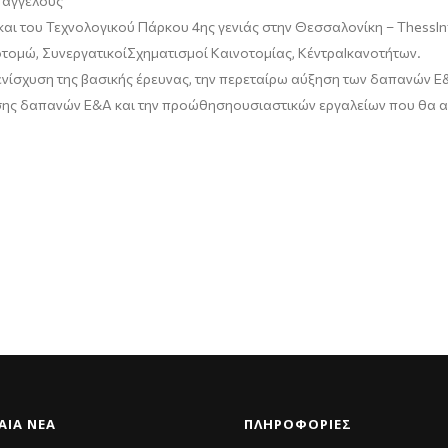
 αγγέλους
 και του Τεχνολογικού Πάρκου 4ης γενιάς στην Θεσσαλονίκη –
ThessIn
οτομώ
,
Συνεργατικοί
Σχηματισμοί
Καινοτομίας
,
Κέντρα
Ικανοτήτων
.
ενίσχυση
της
βασικής
έρευνας,
την
περεταίρω
αύξηση
των
δαπανών
Ε
σης
δαπανών
Ε&Α και την
προώθηση
ουσιαστικών
εργαλείων
που θα
α
ΑΊΑ ΝΈΑ
ΠΛΗΡΟΦΟΡΙΕΣ