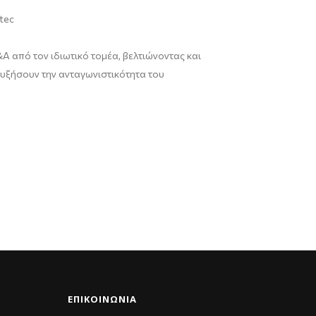
tec
&Α
από
τον
ιδιωτικό
τομέα
,
βελτιώνοντας
και
υξήσουν
την
ανταγωνιστικότητα
του
ΕΠΙΚΟΙΝΩΝΊΑ