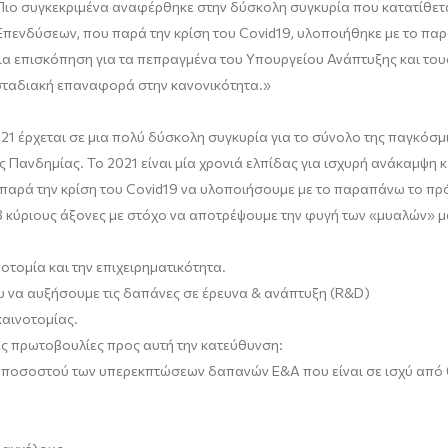
 Πιο συγκεκριμένα αναφέρθηκε στην δύσκολη συγκυρία που κατατίθε
πενδύσεων, που παρά την κρίση του Covid19, υλοποιήθηκε με το παρα
ια
επισκόπηση για τα πεπραγμένα του Υπουργείου Ανάπτυξης
και του
στα
διακή επαναφορά στην κανονικότητα.»
 έρχεται σε μια πολύ δύσκολη συγκυρία για το σύνολο της παγκόσμια
ης Πανδημίας
.
Το 2021 είναι μία χρονιά ελπίδας για ισχυρή ανάκαμψη
ρά την κρίση του Covid19 να υλοποιήσουμε με το παραπάνω το πρόγρ
3 κύριους άξονες με στόχο να αποτρέψουμε την φυγή των
«μυαλών» μα
οτομία και την επιχειρηματικότητα.
 να αυξήσουμε τις δαπάνες σε έρευνα & ανάπτυξη (
R
&
D
)
καινοτομίας
.
ές πρωτοβουλίες προς αυτή την κατεύθυνση:
υ ποσοστού των υπερεκπτώσεων δαπανών Ε&Α που είναι σε ισχύ από