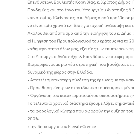
Επενδύσεων, Βουλευτής Κορινθίας, κ. Χρίστος Δήμας.
Πανδημίας και στο έργο του Υπουργείου Ανάπτυξης & Ε
καινοτομίας. Κλείνοντας, ο κ. Δήμας αφού προέβη σε
μ
να είναι
«μία χρονιά ελπίδας για ισχυρή ανάκαμψη και 
Ακολουθεί απόσπασμα από την εισήγηση του κ. Δήμα :
«
Η ψήφιση του Προϋπολογισμού του κράτους για το 2021
καθημερινότητα όλων μας, εξαιτίας των επιπτώσεων τ
Στο Υπουργείο Ανάπτυξης & Επενδύσεων καταφέραμε πα
Διαμορφώνουμε μια νέα στρατηγική που βασίζεται σε 
δυναμικό της χώρας στην Ελλάδα.
•
Αποτελεσματικότερη σύνδεση της έρευνας με την καιν
•
Προώθηση κίνητρων στον ιδιωτικό τομέα προκειμένου
•
Οργάνωση του κατακερματισμένου οικοσυστήματος 
Το τελευταίο χρονικό διάστημα έχουμε λάβει σημαντικ
•
τα φορολογικά κίνητρα που αφορούν την αύξηση το
200%
•
την
δημιουργία του
ElevateGreece