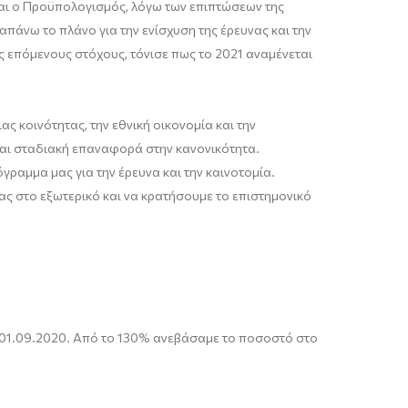
ται ο Προϋπολογισμός
, λόγω των επιπτώσεων της
πάνω το πλάνο για την ενίσχυση της έρευνας και την
ς επόμενους στόχους
, τόνισε πως το 2021
αναμένεται
ς κοινότητας, την εθνική οικονομία και την
 και σταδιακή επαναφορά στην κανονικότητα.
αμμα μας για την έρευνα και την καινοτομία.
ς στο εξωτερικό και να κρατήσουμε το επιστημονικό
 01.09.2020. Από το 130% ανεβάσαμε το ποσοστό στο