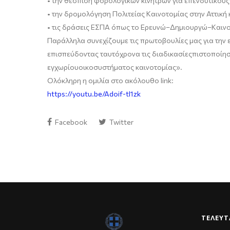
•
την θέσπιση φορολογικών κινήτρων για επενδυτικούς
•
την δρομολόγηση Πολιτείας Καινοτομίας στην Αττική
•
τις
δράσεις
ΕΣΠΑ
όπως
το
Ερευνώ
–
Δημιουργώ
–
Καιν
Παράλληλα
συνεχίζουμε
τις
πρωτοβουλίες
μας για την
επισπεύδοντας
ταυτόχρονα
τις
διαδικασίες
πιστοποίη
εγχωρίου
οικοσυστήματος
καινοτομίας
».
Ολόκληρη η ομιλία στο ακόλουθο
link
:
https://youtu.be/Adoif-tl1zk
Facebook
Twitter
ΤΕΛΕΥΤ