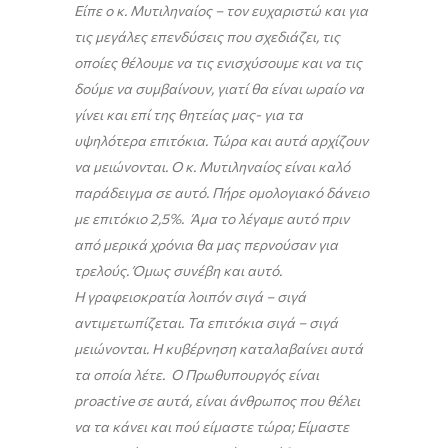
Είπε ο κ. Μυτιληναίος – τον ευχαριστώ και για
τις μεγάλες επενδύσεις που σχεδιάζει, τις
οποίες θέλουμε να τις ενισχύσουμε και να τις
δούμε να συμβαίνουν, γιατί θα είναι ωραίο να
γίνει και επί της θητείας μας- για τα
υψηλότερα επιτόκια. Τώρα και αυτά αρχίζουν
να μειώνονται. Ο κ. Μυτιληναίος είναι καλό
παράδειγμα σε αυτό. Πήρε ομολογιακό δάνειο
με επιτόκιο 2,5%. Άμα το λέγαμε αυτό πριν
από μερικά χρόνια θα μας περνούσαν για
τρελούς. Όμως συνέβη και αυτό.
Η γραφειοκρατία λοιπόν σιγά – σιγά
αντιμετωπίζεται. Τα επιτόκια σιγά – σιγά
μειώνονται. Η κυβέρνηση καταλαβαίνει αυτά
τα οποία λέτε. Ο Πρωθυπουργός είναι
proactive
σε αυτά, είναι άνθρωπος που θέλει
να τα κάνει και πού είμαστε τώρα; Είμαστε