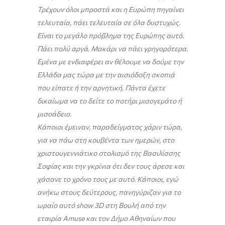
Τρέχουν όλοι μπροστά και η Ευρώπη πηγαίνει
τελευταία, πάει τελευταία σε όλα δυστυχώς.
Είναι το μεγάλο πρόβλημα της Ευρώπης αυτό.
Πάει πολύ αργά. Μακάρι να πάει γρηγορότερα.
Εμένα με ενδιαφέρει αν θέλουμε να δούμε την
Ελλάδα μας τώρα με την αισιόδοξη σκοπιά
που είπατε ή την αρνητική. Πάντα έχετε
δικαίωμα να το δείτε το ποτήρι μισογεμάτο ή
μισοάδειο.
Κάποιοι έμειναν, παραδείγματος χάριν τώρα,
για να πάω στη κουβέντα των ημερών, στο
χριστουγεννιάτικο στολισμό της Βασιλίσσης
Σοφίας και την γκρίνια ότι δεν τους άρεσε και
χάσανε το χρόνο τους με αυτό. Κάποιοι, εγώ
ανήκω στους δεύτερους, πανηγύριζαν για το
ωραίο αυτό
show
3
D
στη Βουλή από την
εταιρία Amuse και τον Δήμο Αθηναίων που