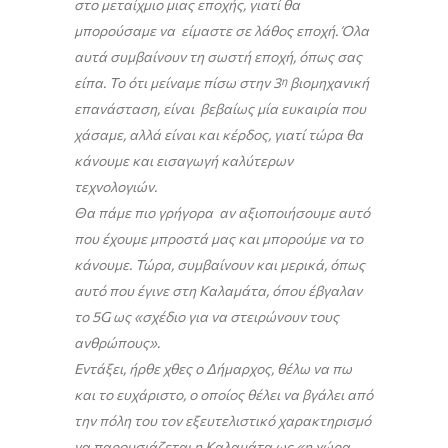
στο μεταίχμιο μιας εποχής, γιατί θα
μπορούσαμε να είμαστε σε λάθος εποχή. Όλα
αυτά συμβαίνουν τη σωστή εποχή, όπως σας
είπα. Το ότι μείναμε πίσω στην 3
η
βιομηχανική
επανάσταση, είναι βεβαίως μία ευκαιρία που
χάσαμε, αλλά είναι και κέρδος, γιατί τώρα θα
κάνουμε και εισαγωγή καλύτερων
τεχνολογιών.
Θα πάμε πιο γρήγορα αν αξιοποιήσουμε αυτό
που έχουμε μπροστά μας και μπορούμε να το
κάνουμε. Τώρα, συμβαίνουν και μερικά, όπως
αυτό που έγινε στη Καλαμάτα, όπου έβγαλαν
το 5
G
ως «σχέδιο για να στειρώνουν τους
ανθρώπους».
Εντάξει, ήρθε χθες ο Δήμαρχος, θέλω να πω
και το ευχάριστο, ο οποίος θέλει να βγάλει από
την πόλη του τον εξευτελιστικό χαρακτηρισμό
να παρουσιάζεται η Καλαμάτα ως «η χώρα