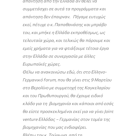
απάντηση από την Ελλάδα αν θέλει να
συμμετάσχει σε αυτά τα προγράμματα και
απάντηση δεν έπαιρναν. Πήγαμε ευτυχώς
εκεί, πέτυχε ο κ. Παπαθανάσης και μπράβο
του, και μπήκε η Ελλάδα εκπροθέσμως, ως
τελευταία χώρα, και τελικώς θα πάρουμε και
εμείς χρήματα για να φτιάξουμε τέτοια έργα
στην Ελλάδα σε συνεργασία με άλλες
Ευρωπαϊκές χώρες.
Θέλω να ανακοινώσω εδώ, ότι στο Ελληνο-
Γερμανικό
forum
, που θα γίνει στις 9 Μαρτίου
στο Βερολίνο με συμμετοχή της Καγκελαρίου
και του Πρωθυπουργού, θα έχουμε ειδικό
κλάδο για τη βιομηχανία και κάποιοι από εσάς
θα είστε προσκεκλημένοι εκεί για να γίνει
Join
τ
venture
Ελλάδας – Γερμανίας στον τομέα της
βιομηχανίας που μας ενδιαφέρει.
Βλέπω τον κ. Τρύφωνα, από τη