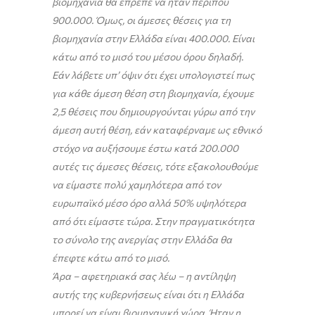
βιομηχανία θα έπρεπε να ήταν περίπου
900.000. Όμως, οι άμεσες θέσεις για τη
βιομηχανία στην Ελλάδα είναι 400.000. Είναι
κάτω από το μισό του μέσου όρου δηλαδή.
Εάν λάβετε υπ’ όψιν ότι έχει υπολογιστεί πως
για κάθε άμεση θέση στη βιομηχανία, έχουμε
2,5 θέσεις που δημιουργούνται γύρω από την
άμεση αυτή θέση, εάν καταφέρναμε ως εθνικό
στόχο να αυξήσουμε έστω κατά 200.000
αυτές τις άμεσες θέσεις, τότε εξακολουθούμε
να είμαστε πολύ χαμηλότερα από τον
ευρωπαϊκό μέσο όρο αλλά 50% υψηλότερα
από ότι είμαστε τώρα. Στην πραγματικότητα
το σύνολο της ανεργίας στην Ελλάδα θα
έπεφτε κάτω από το μισό.
Άρα – αφετηριακά σας λέω – η αντίληψη
αυτής της κυβερνήσεως είναι ότι η Ελλάδα
μπορεί να είναι βιομηχανική χώρα. Ήταν η