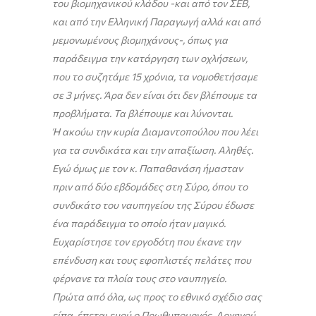
του βιομηχανικού κλάδου -και από τον ΣΕΒ,
και από την Ελληνική Παραγωγή αλλά και από
μεμονωμένους βιομηχάνους-, όπως για
παράδειγμα την κατάργηση των οχλήσεων,
που το συζητάμε 15 χρόνια, τα νομοθετήσαμε
σε 3 μήνες. Άρα δεν είναι ότι δεν βλέπουμε τα
προβλήματα. Τα βλέπουμε και λύνονται.
Ή ακούω την κυρία Διαμαντοπούλου που λέει
για τα συνδικάτα και την απαξίωση. Αληθές.
Εγώ όμως με τον κ. Παπαθανάση ήμασταν
πριν από δύο εβδομάδες στη Σύρο, όπου το
συνδικάτο του ναυπηγείου της Σύρου έδωσε
ένα παράδειγμα το οποίο ήταν μαγικό.
Ευχαρίστησε τον εργοδότη που έκανε την
επένδυση και τους εφοπλιστές πελάτες που
φέρνανε τα πλοία τους στο ναυπηγείο.
Πρώτα από όλα, ως προς το εθνικό σχέδιο σας
είπα, έπεται εμού ο Πρωθυπουργός. Αρχηγού