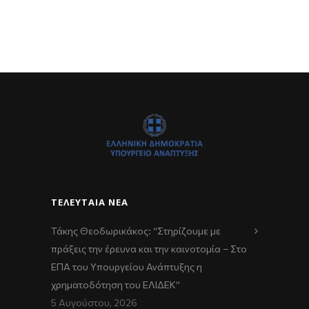
ΤΕΛΕΥΤΑΊΑ ΝΈΑ
Τάκης Θεοδωρικάκος: “Στηρίζουμε με
πράξεις την έρευνα και την καινοτομία – Στο
ΕΠΑ του Υπουργείου Ανάπτυξης η
χρηματοδότηση του ΕΛΙΔΕΚ”
5 Αυγούστου, 2026