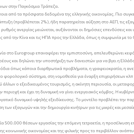
ένων στην Παγκόσμια Τράπεζα.
οια από τα πρόσφατα δεδομένα της ελληνικής οικονομίας. Πιο συγκεκ
πτυξη (προβλέπεται 2%), ήδη παρατηρείται αύξηση στο ΑΕΠ, τις εξαγω
ο ρυθμός ανεργίας μειώνεται, αυξάνονται οι δημόσιες επενδύσεις κα
 από την Κίνα και τις ΗΠΑ προς την Ελλάδα, όπως η συμφωνία με το 
α στο Eurogroup επαναφέρει την εμπιστοσύνη, απελευθερώνει κεφάλα
ρέους και δηλώνει την υποστήριξη των δανειστών για να βγει η Ελλάδα
όδια όπως κάποια διαρθρωτικά προβλήματα, η γραφειοκρατία, η ανε
το φορολογικό σύστημα, στη νομοθεσία για έναρξη επιχειρήσεων κλπ
 άλλων ο εξειδικευμένος τουρισμός, η ακίνητη περιουσία, οι μεταφορ
 περιοχή και έχει τη δυναμική να γίνει ενεργειακός κόμβος. Η κυβέρ
εργατικό δυναμικό υψηλής εξειδίκευσης. Το μοντέλο προβλέπει την 
η των εξαγωγών και την δημιουργία κινήτρων για τις μικρές και μεσα
γία 500.000 θέσεων εργασίας την επόμενη τετραετία, η προσέλκυση ε
της κοινωνικής οικονομίας και της φιλικής προς το περιβάλλον ανάπτυ