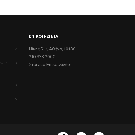
ΕΠΙΚΟΙΝΩΝΊΑ
Νίκης 5-7, Αθήνα, 10180
210 333 2000
κών
Στοιχεία Επικοινωνίας