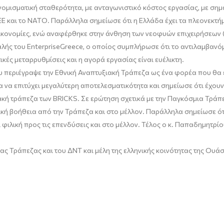
νομισματική σταθερότητα, με ανταγωνιστικό κόστος εργασίας, με ση
Ε και το ΝΑΤΟ. Παράλληλα σημείωσε ότι η Ελλάδα έχει τα πλεονεκτήμ
κονομίες, ενώ αναφέρθηκε στην άνθηση των νεοφυών επιχειρήσεων (
λής του EnterpriseGreece, ο οποίος συμπλήρωσε ότι το αντιλαμβανόμε
κές μεταρρυθμίσεις και η αγορά εργασίας είναι ευέλικτη.
υ περιέγραψε την Εθνική Αναπτυξιακή Τράπεζα ως ένα φορέα που θα
α να επιτύχει μεγαλύτερη αποτελεσματικότητα και σημείωσε ότι έχου
ιακή τράπεζα των BRICKS. Σε ερώτηση σχετικά με την Παγκόσμια Τράπ
νική βοήθεια από την Τράπεζα και στο μέλλον. Παράλληλα σημείωσε ότ
φιλική προς τις επενδύσεις και στο μέλλον. Τέλος ο κ. Παπαδημητρίου
 Τράπεζας και του ΔΝΤ και μέλη της ελληνικής κοινότητας της Ουάσ