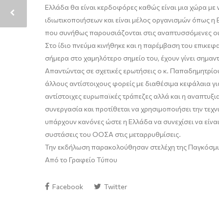
Ελλάδα θα είναι κερδοφόρες καθώς είναι μια χώρα με 
ιδιωτικοποιήσεων και είναι μέλος οργανισμών όπως η Ε
που συνήθως παρουσιάζονται στις αναπτυσσόμενες οι
Στο ίδιο πνεύμα κινήθηκε και η παρέμβαση του επικεφα
σήμερα στο χαμηλότερο σημείο του, έχουν γίνει σημαντι
Απαντώντας σε σχετικές ερωτήσεις ο κ. Παπαδημητρίο
άλλους αντίστοιχους φορείς με διαθέσιμα κεφάλαια γι
αντίστοιχες ευρωπαϊκές τράπεζες αλλά και η αναπτυξ
συνεργασία και προτίθεται να χρησιμοποιήσει την τεχ
υπάρχουν κανόνες ώστε η Ελλάδα να συνεχίσει να είναι 
συστάσεις του ΟΟΣΑ στις μεταρρυθμίσεις.
Την εκδήλωση παρακολούθησαν στελέχη της Παγκόσμιας
Από το Γραφείο Τύπου
Facebook
Twitter