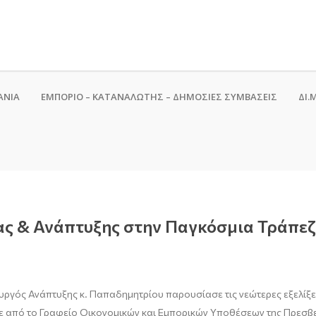
ΑΝΙΑ
ΕΜΠΟΡΙΟ – ΚΑΤΑΝΑΛΩΤΗΣ – ΔΗΜΟΣΙΕΣ ΣΥΜΒΑΣΕΙΣ
ΔΙ.Μ
ας & Ανάπτυξης στην Παγκόσμια Τράπε
υργός Ανάπτυξης κ. Παπαδημητρίου παρουσίασε τις νεώτερες εξελίξει
ε από το Γραφείο Οικονομικών και Εμπορικών Υποθέσεων της Πρεσβε