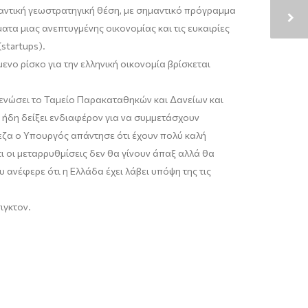
μαντική γεωστρατηγική θέση, με σημαντικό πρόγραμμα
ατα μιας ανεπτυγμένης οικονομίας και τις ευκαιρίες
startups).
νο ρίσκο για την ελληνική οικονομία βρίσκεται
 ενώσει το Ταμείο Παρακαταθηκών και Δανείων και
ν ήδη δείξει ενδιαφέρον για να συμμετάσχουν
εζα ο Υπουργός απάντησε ότι έχουν πολύ καλή
ι οι μεταρρυθμίσεις δεν θα γίνουν άπαξ αλλά θα
 ανέφερε ότι η Ελλάδα έχει λάβει υπόψη της τις
ιγκτον.