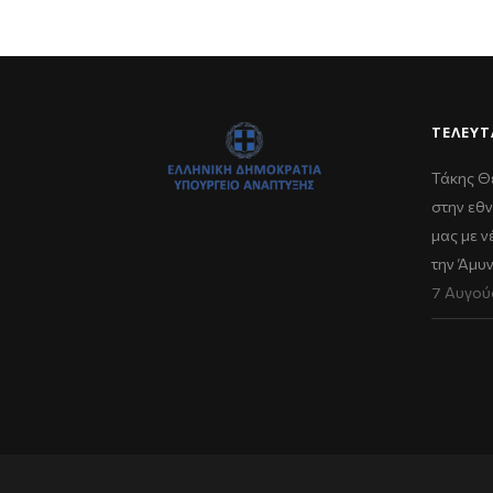
ΤΕΛΕΥΤ
Τάκης Θ
στην εθν
μας με 
την Άμυ
7 Αυγού