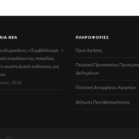
ΑΊΑ ΝΈΑ
ΠΛΗΡΟΦΟΡΙΕΣ
εοδωρικάκος: «Συμβάλλουμε
Όροι Χρήσης
ική ασφάλεια της πατρίδας
Πολιτική Προστασίας Προσωπι
νέο αναπτυξιακό καθεστώς για
Δεδομένων
να»
στου, 2026
Πολιτική Απορρήτου Χρηστών
Δήλωση Προσβασιμότητας