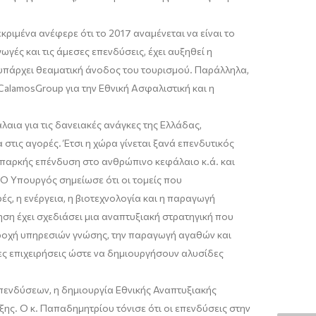
ριμένα ανέφερε ότι το 2017 αναμένεται να είναι το
γές και τις άμεσες επενδύσεις, έχει αυξηθεί η
ι υπάρχει θεαματική άνοδος του τουρισμού. Παράλληλα,
CalamosGroup για την Εθνική Ασφαλιστική και η
ια για τις δανειακές ανάγκες της Ελλάδας,
 στις αγορές. Έτσι η χώρα γίνεται ξανά επενδυτικός
παρκής επένδυση στο ανθρώπινο κεφάλαιο κ.ά. και
 Ο Υπουργός σημείωσε ότι οι τομείς που
ές, η ενέργεια, η βιοτεχνολογία και η παραγωγή
νηση έχει σχεδιάσει μια αναπτυξιακή στρατηγική που
παροχή υπηρεσιών γνώσης, την παραγωγή αγαθών και
ίες επιχειρήσεις ώστε να δημιουργήσουν αλυσίδες
πενδύσεων, η δημιουργία Εθνικής Αναπτυξιακής
ξης. Ο κ. Παπαδημητρίου τόνισε ότι οι επενδύσεις στην