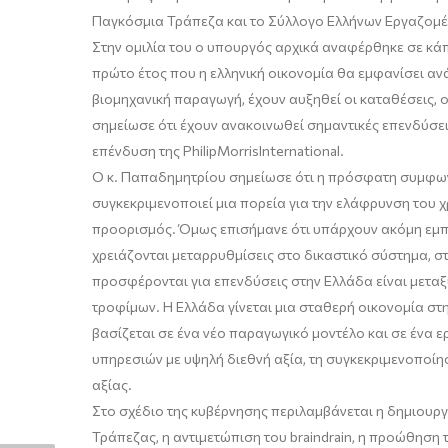
Παγκόσμια Τράπεζα και το Σύλλογο Ελλήνων Εργαζομ
Στην ομιλία του ο υπουργός αρχικά αναφέρθηκε σε κάπ
πρώτο έτος που η ελληνική οικονομία θα εμφανίσει ανά
βιομηχανική παραγωγή, έχουν αυξηθεί οι καταθέσεις, 
σημείωσε ότι έχουν ανακοινωθεί σημαντικές επενδύσεις
επένδυση της PhilipMorrisInternational.
Ο κ. Παπαδημητρίου σημείωσε ότι η πρόσφατη συμφωνί
συγκεκριμενοποιεί μια πορεία για την ελάφρυνση του χ
προορισμός. Όμως επισήμανε ότι υπάρχουν ακόμη εμπ
χρειάζονται μεταρρυθμίσεις στο δικαστικό σύστημα, σ
προσφέρονται για επενδύσεις στην Ελλάδα είναι μεταξύ
τροφίμων. Η Ελλάδα γίνεται μια σταθερή οικονομία στην
βασίζεται σε ένα νέο παραγωγικό μοντέλο και σε ένα 
υπηρεσιών με υψηλή διεθνή αξία, τη συγκεκριμενοποίησ
αξίας.
Στο σχέδιο της κυβέρνησης περιλαμβάνεται η δημιουρ
Τράπεζας, η αντιμετώπιση του braindrain, η προώθηση 