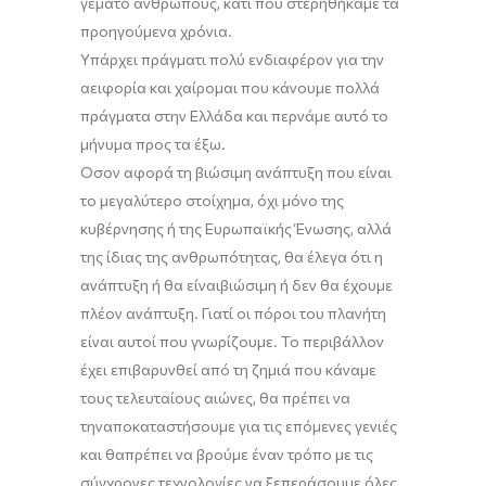
γεμάτο ανθρώπους, κάτι που στερηθήκαμε τα
προηγούμενα χρόνια.
Υπάρχει
πράγματι
πολύ ενδιαφέρον για την
αειφορία
και χαίρομαι που κάνουμε πολλά
πράγματα στην Ελλάδα και περνάμε
αυτό
το
μήνυμα
προς τα έξω.
Όσον αφορά τη βιώσιμη ανάπτυξη που είναι
το μεγαλύτερο στοίχημα, όχι μόνο της
κυβέρνησης ή της Ευρωπαϊκής Ένωσης, αλλά
της ίδιας της ανθρωπότητας,
θα έλεγα ότι
η
ανάπτυξη
ή
θα είναι
βιώσιμη ή δεν θα έχουμε
πλέον ανάπτυξη. Γιατί οι πόροι του πλανήτη
είναι αυτοί που γνωρίζουμε. Το περιβάλλον
έχει επιβαρυνθεί από
τη ζημιά
που
κάναμε
τους τελευταίους αιώνες
,
θα πρέπει να
τ
ην
αποκαταστήσουμε για τις επόμενες γενιές
και θα
πρέπει να βρούμε έναν τρόπο με τις
σύγχρονες
τεχνολογίες να ξεπεράσουμε όλες