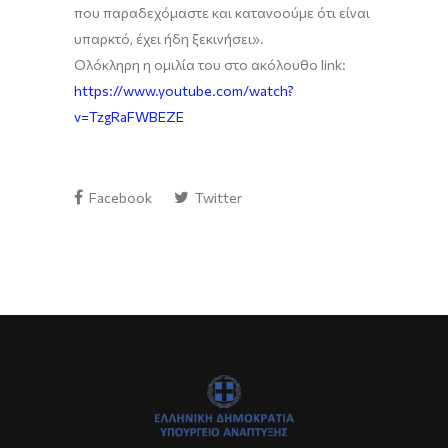
που παραδεχόμαστε και κατανοούμε ότι είναι
υπαρκτό,
έχει ήδη ξεκινήσει
»
.
Ολόκληρη η ομιλία του στο ακόλουθο
link
:
https
://
www
.
youtube
.
com
/
watch
?
v
=
TzgRaFWBEZE
Facebook
Twitter