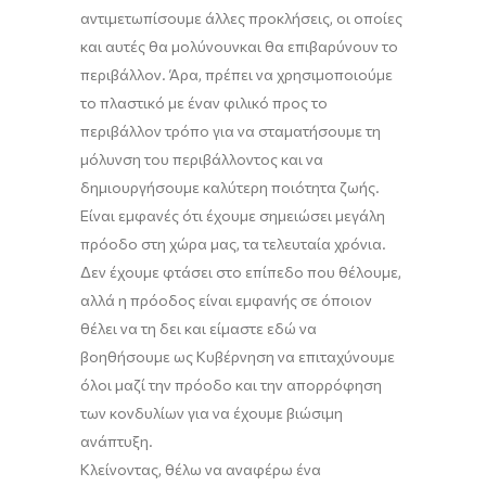
αντιμετωπίσουμε άλλες προκλήσεις
,
οι οποίες
και αυτές
θα μολύνουν
και
θα
επιβαρύνουν
το
περιβάλλον
.
Ά
ρα
,
πρέπει να χρησιμοποιούμε
το π
λαστικό
με ένα
ν
φιλικό προς το
περιβάλλον τρόπο
για
να σταματήσουμε τη
μόλυνση του περιβάλλοντος και να
δημιουργήσουμε καλύτερη ποιότητα ζωής.
Είναι
εμφανές ότι έχουμε
σημειώσει μεγάλη
πρόοδο
στη χώρα μας
,
τα τελευταία χρόνια
.
Δ
εν έχουμε φτάσει στο επίπεδο που θέλουμε,
αλλά η πρόοδος είναι εμφανής σε όποιον
θέλει να τη δει και είμαστε εδώ να
βοηθήσουμε ως Κυβέρνηση να επιταχύνουμε
όλοι μαζί την πρόοδο
και
την απορρόφηση
των κονδυλίων για να έχουμε βιώσιμη
ανάπτυξη.
Κλείνοντας, θέλω να αναφέρω
ένα