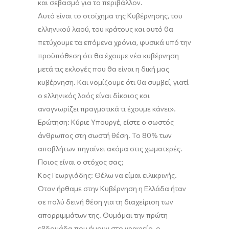
και σεβασμό για το περιβάλλον.
Αυτό είναι το στοίχημα της
Κ
υβέρνησης, του
ελληνικού λαού, του κράτους και αυτό θα
πετύχουμε τα επόμενα χρόνια, φυσικά υπό την
προϋπόθεση ότι θα έχουμε νέα κυβέρνηση
μετά τις εκλογές που θα είναι η δική μας
κυβέρνηση. Και νομίζουμε ότι θα συμβεί, γιατί
ο ελληνικός λαός είναι δίκαιος και
αναγνωρίζει πραγματικά τι έχουμε κάνει
»
.
Ερώτηση
:
Κύριε Υπουργέ, είστε ο σωστός
άνθρωπος
στη σωστή
θέση
. Το 80% των
αποβλήτων πηγαίνει ακόμα στις χωματερές.
Ποιος είναι ο στόχος σας;
Κος Γεωργιάδης:
Θέλω να είμαι ειλικρινής.
Όταν ήρθαμε στην Κυβέρνηση η Ελλάδα ήταν
σε πολύ δεινή θέση για τη διαχείριση των
απορριμμάτων της. Θυμάμαι την πρώτη
ε
βδομάδα που ήμουν στο γραφείο
,
ο