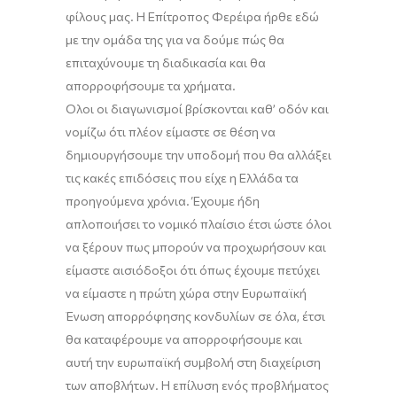
φίλους
μας.
Η
Επίτροπος
Φερέιρα
ήρθε
εδώ
με την ομάδα τ
ης
για
να δούμε
πώς θα
επιταχύνουμε τη διαδικασία και θα
απορροφήσουμε τα χρήματα.
Ο
λοι
οι διαγωνισμοί
βρίσκονται καθ’ οδόν και
νομίζω ότι πλέον είμαστε
σε θέση
να
δημιουργήσουμε την υποδομή που θα αλλάξει
τις κακές επιδόσεις που είχε η Ελλάδα τα
προηγούμενα χρόνια.
Έ
χουμε
ήδη
απλοποιήσει το νομικό πλαίσιο έτσι ώστε όλοι
να ξέρουν πως μπορούν να προχωρήσουν και
είμαστε αισιόδοξοι ότι όπως έχουμε πετύχει
να είμαστε η πρώτη χώρα στην Ευρωπαϊκή
Ένωση απορρόφησης κονδυλίων
σε όλα, έτσι
θα κα
ταφέρουμε
να απορροφήσουμε και
αυτή την ευρωπαϊκή συμβολή στη διαχείριση
των αποβλήτων. Η επίλυση ενός προβλήματος