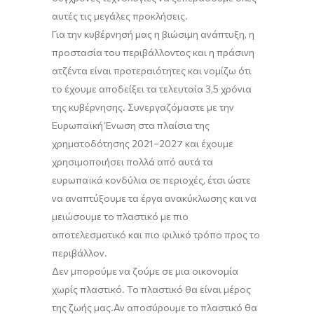
αυτές τις μεγάλες προκλήσεις.
Για την κυβέρνησή μας η βιώσιμη ανάπτυξη, η
προστασία του περιβάλλοντος
και
η πράσινη
ατζέντα είναι προτεραιότητες και νομίζω ότι
το έχουμε αποδείξει τα τελευταία
3
,5 χρόνια
της κυβέρνησης
. Σ
υνεργαζόμαστε με την
Ευρωπαϊκή Ένωση στα πλαίσια της
χρηματοδότησης
20
21
–
20
27 και έχουμε
χρησιμοποιήσει πολλά από αυτά τα
ε
υρωπαϊκά κονδύλια σε περιοχές, έτσι ώστε
να αναπτύξουμε τα
έργα
ανακύκλωσης και να
μειώσουμε το πλαστικό με πιο
αποτελεσματικό και πιο φιλικό
τρόπο
προς το
περιβάλλον.
Δεν μπορούμε να ζούμε σε μια οικονομία
χωρίς πλαστικό. Το πλαστικό θα είναι μέρος
της ζωής
μας.
Α
ν
αποσύρουμε
το πλαστικό θα