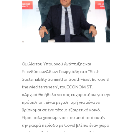
Ομιλία
του
Υπουργού
Ανάπτυξης
και
Επενδύσεων
Άδωνι
Γεωργιάδη
στο
“
Sixth
Sustainability
Summit
for
S
outh
–
E
ast
Europe
&
the
Mediterranean
”
,
του
Ε
CONOMIST
.
«
Αρχικά θα ήθελα να σας ευχαριστήσω για την
πρόσκληση.
Ε
ίναι μεγάλη τιμή για μένα να
βρίσκομαι σε ένα τέτοιο εξαιρετικό κοινό.
Είμαι πολύ χαρούμενος που μετά από αυτήν
την
μακρά
περίοδο με Covid βλέπω ένα
ν
χώρο