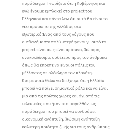
παράδειγμα. Γνωρίζετε
ότι η
Κ
υβέρνηση
και
εγώ
έχουμε εμπλακεί στο
project
του
Ελληνικού
και πάντα
λέω
ότι αυτό θα είναι το
νέο πρόσωπο της Ελλάδος στο
εξωτερικό.
Ένας από τους λόγους
που
αισθανόμαστε
πολύ υπερήφανο
ι
γι’
αυτό το
project
είναι
πως
είναι πράσινο, βιώσιμο,
ανακυκλώσιμο, ουδέτερο προς τον άνθρακα
όπως θα έπρεπε να είναι
οι πόλεις του
μέλλοντος σε ολόκληρο τον πλανήτη.
Και
με αυτό θέλω
να δείξουμε ότι η Ελλάδα
μπορεί να παίξει σημαντικό ρόλο και να είναι
μία από τις πρώτες χώρες και όχι από τις
τελευταίες που ήταν στο παρελθόν, ως
παράδειγμα που μπορεί να συνδυάσει
οικονομική ανάπτυξη, βιώσιμη ανάπτυξη,
καλύτερη ποιότητα ζωής για τους ανθρώπους