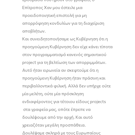
Επίτροπος Χαν
μου έστειλε μια
προειδοποιητική επιστολή για μη
απορρόφηση κονδυλίων για τη διαχείριση
αποβλήτων.
Και συνειδητοποιήσαμε ως Κυβέρνηση ότι η
προηγούμενη Κυβέρνηση δεν είχε κάνει τίποτα
στον προγραμματισμό κανενός σημαντικού
project
για τη βελτίωση των απορριμμάτων.
Αυτό ήταν ειρωνεία αν σκεφτούμε ότι η
προηγούμενη Κυβέρνηση ήταν πράσινη και
περιβαλλοντικά φιλική. Αλλά δεν υπήρχε ούτε
μία μελέτη, ούτε μία πρόσκληση
ενδιαφέροντος για τέτοιου είδους
projects
στα γραφεία μας, οπότε έπρεπε να
δουλέψουμε από την αρχή. Και αυτό
χρειαζόταν μεγάλη προσπάθεια.
Δ
ουλέψαμε σκληρά με τους Ευρωπαίους