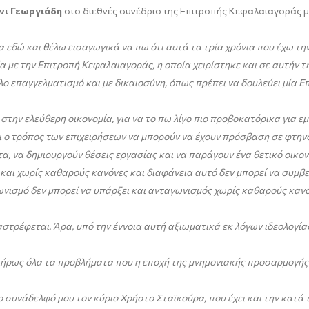
νι Γεωργιάδη
στο διεθνές συνέδριο της Επιτροπής Κεφαλαιαγοράς με
ρα εδώ και θέλω εισαγωγικά να πω ότι αυτά τα τρία χρόνια που έχω τη
με την Επιτροπή Κεφαλαιαγοράς, η οποία χειρίστηκε και σε αυτήν τη
άλο επαγγελματισμό και με δικαιοσύνη, όπως πρέπει να δουλεύει μία
στην ελεύθερη οικονομία, για να το πω λίγο πιο προβοκατόρικα για ε
ι ο τρόπος των επιχειρήσεων να μπορούν να έχουν πρόσβαση σε φτηνό
 να δημιουργούν θέσεις εργασίας και να παράγουν ένα θετικό οικονομ
και χωρίς καθαρούς κανόνες και διαφάνεια αυτό δεν μπορεί να συμβε
νισμό δεν μπορεί να υπάρξει και ανταγωνισμός χωρίς καθαρούς κανόνε
αστρέφεται. Άρα, υπό την έννοια αυτή αξιωματικά εκ λόγων ιδεολογία
λήρως όλα τα προβλήματα που η εποχή της μνημονιακής προσαρμογής – 
το συνάδελφό μου τον κύριο Χρήστο Σταϊκούρα, που έχει και την κατά