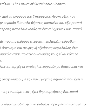
 τίτλο “
The Future of Sustainable Finance
“.
ν τιμή να ηγούμαι του Υπουργείου Ανάπτυξης και
ν περίοδο δύσκολα θέματα, ορισμένα και εξαιρετικά
 Επιτροπή Κεφαλαιαγοράς σε ένα σύγχρονο Ευρωπαϊκό
μάς που πιστεύουμε στον καπιταλισμό, η εύρυθμη
 δανεισμό και σε φτηνή εξεύρεση κεφαλαίων, έτσι
ικό αντίκτυπο στις οικονομίες τους είναι κάτι το
ί.
ς και αρχές οι οποίες λειτουργούν με διαφάνεια και
ς αναγνωρίζουμε την πολύ μεγάλη σημασία που έχει η
ας το πούμε έτσι-, έχει δημιουργήσει η Επιτροπή
 το νόμο αρμοδιότητα να ρυθμίσει ορισμένα από αυτά τα