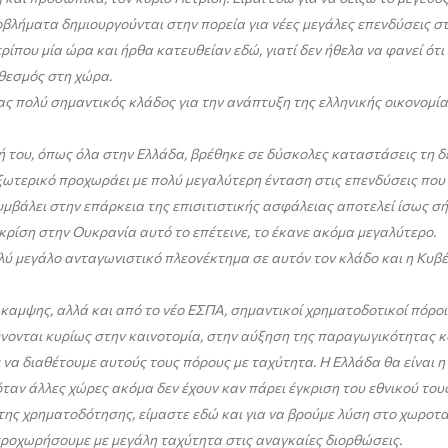
βλήματα δημιουργούνται στην πορεία για νέες μεγάλες επενδύσεις σ
ίπου μία ώρα και ήρθα κατευθείαν εδώ, γιατί δεν ήθελα να φανεί ότι
 θεσμός στη χώρα.
ς πολύ σημαντικός κλάδος για την ανάπτυξη της ελληνικής οικονομίας
 του, όπως όλα στην Ελλάδα, βρέθηκε σε δύσκολες καταστάσεις τη δ
εξωτερικό προχωράει με πολύ μεγαλύτερη ένταση στις επενδύσεις πο
υμβάλει στην επάρκεια της επισιτιστικής ασφάλειας αποτελεί ίσως σ
 κρίση στην Ουκρανία αυτό το επέτεινε, το έκανε ακόμα μεγαλύτερο.
λύ μεγάλο ανταγωνιστικό πλεονέκτημα σε αυτόν τον κλάδο και η Κυβ
καμψης, αλλά και από το νέο ΕΣΠΑ, σημαντικοί χρηματοδοτικοί πόρο
νονται κυρίως στην καινοτομία, στην αύξηση της παραγωγικότητας κ
 να διαθέτουμε αυτούς τους πόρους με ταχύτητα. Η Ελλάδα θα είναι
ταν άλλες χώρες ακόμα δεν έχουν καν πάρει έγκριση του εθνικού τους
 της χρηματοδότησης, είμαστε εδώ και για να βρούμε λύση στο χωροτ
 προχωρήσουμε με μεγάλη ταχύτητα στις αναγκαίες διορθώσεις.