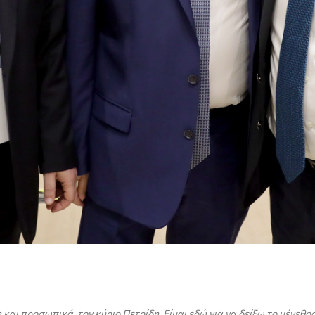
και προσωπικά, τον κύριο Πετρίδη. Είμαι εδώ για να δείξω το μέγεθο