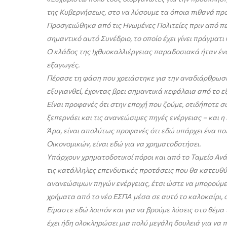
της Κυβερνήσεως, στο να λύσουμε τα όποια πιθανά προ
Προσγειώθηκα από τις Ηνωμένες Πολιτείες πριν από περ
σημαντικό αυτό Συνέδριο, το οποίο έχει γίνει πράγματι
Ο κλάδος της Ιχθυοκαλλιέργειας παραδοσιακά ήταν ένα
εξαγωγές.
Πέρασε τη φάση που χρειάστηκε για την αναδιάρθρωσή
εξυγιανθεί, έχοντας βρει σημαντικά κεφάλαια από το 
Είναι προφανές ότι στην εποχή που ζούμε, οτιδήποτε σ
ξεπερνάει και τις ανανεώσιμες πηγές ενέργειας – και η
Άρα, είναι απολύτως προφανές ότι εδώ υπάρχει ένα πο
Οικονομικών, είναι εδώ για να χρηματοδοτήσει.
Υπάρχουν χρηματοδοτικοί πόροι και από το Ταμείο Ανά
τις κατάλληλες επενδυτικές προτάσεις που θα κατευθύ
ανανεώσιμων πηγών ενέργειας, έτσι ώστε να μπορούμε
χρήματα από το νέο ΕΣΠΑ μέσα σε αυτό το καλοκαίρι, ό
Είμαστε εδώ λοιπόν και για να βρούμε λύσεις στο θέμα
έχει ήδη ολοκληρώσει μια πολύ μεγάλη δουλειά για να