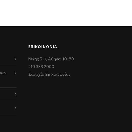
ΕΠΙΚΟΙΝΩΝΊΑ
Νίκης 5-7, Αθήνα, 10180
210 333 2000
κών
Στοιχεία Επικοινωνίας