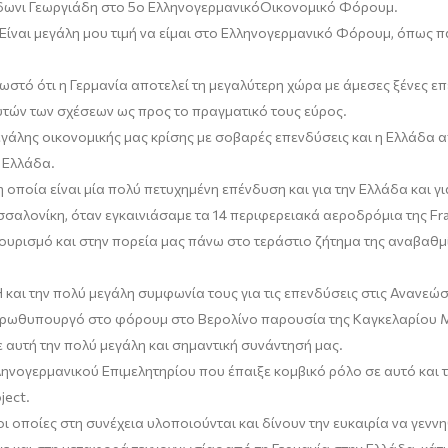
δωνι Γεωργιάδη
στο 5ο
Ελληνογερμανικό
Οικονομικό Φόρουμ.
ίναι μεγάλη μου τιμή να είμαι στο
Ελληνογερμανικό
Φόρουμ, όπως πάν
νωστό ότι η Γερμανία αποτελεί τη μεγαλύτερη χώρα με άμεσες ξένες ε
υτών των σχέσεων ως προς το πραγματικό τους εύρος.
άλης οικονομικής μας κρίσης με σοβαρές επενδύσεις και η Ελλάδα απ
 Ελλάδα.
 οποία είναι μία πολύ πετυχημένη επένδυση και για την Ελλάδα και γι
σσαλονίκη
,
όταν εγκαινιάσαμε τα 14 περιφερειακά αεροδρόμια της
Fr
 τουρισμό και στην πορεία μας πάνω στο τεράστιο ζήτημα της αναβα
 και τη
ν
πολύ μεγάλη συμφωνία
τους
για τις επενδύσεις στις Ανανεώ
ιο Πρωθυπουργό στο φόρουμ στο Βερολίνο παρουσία της Καγκελαρίου
ε αυτή την πολύ μεγάλη και σημαντική συνάντησ
ή μας
.
ληνογερμανικού
Επιμελητηρίου που έπαιξε κομβικό ρόλο σε αυτό και
ject
.
ι οποίες στη συνέχεια υλοποιούνται
και δίνουν την ευκαιρία να γενν