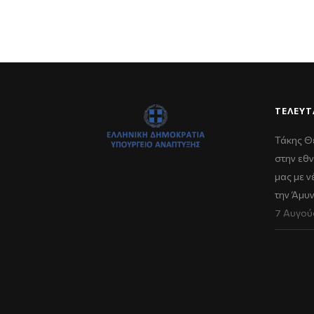
ΤΕΛΕΥΤ
Τάκης Θ
στην εθν
μας με 
την Άμυ
7 Αυγού