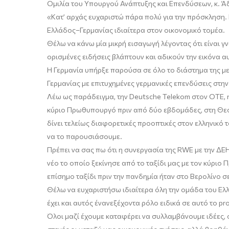
Ομιλία του Υπουργού Ανάπτυξης και Επενδύσεων, κ.
Ά
«
Κατ’ αρχάς ευχαριστώ πάρα πολύ για την πρόσκληση. Ε
Ελλάδος
–
Γερμανίας ιδιαίτερα στον οικονομικό τομέα.
Θέλω να κάνω μία μικρή εισαγωγή λέγοντας ότι είναι γ
ορισμένες ειδήσεις βλάπτουν
και αδικούν
την εικόνα α
Η Γερμανία υπήρξε παρούσα σε όλο το διάστημα της μεγ
Γερμανίας με επιτυχημένες
γερμανικές
επενδύσεις στην
Λέω ως παράδειγμα
,
την
Deutsche
Telekom
στον ΟΤΕ
,
η
κύριο Πρωθυπουργό πριν από δύο εβδομάδες
,
στη Θε
δίνει τελείως διαφορετικές προοπτικές στον ελληνικό
να το παρουσιάσουμε.
Π
ρέπει να σας πω ότι η συνεργασία της RWE με την ΔΕΗ
νέο το οποίο ξεκίνησε από το ταξίδι μας με τον κύρ
επίσημο ταξίδι πριν
την πανδημία
ήταν στο Βερολίνο σ
Θέλω να ευχαριστήσω ιδιαίτερα όλη την ομάδα του
Ελ
έχει και αυτός ένα
ν
εξέχοντα ρόλο ειδικά σε αυτό το
pro
Ό
λοι μαζί έχουμε καταφέρει να συλλαμβάνουμε ιδέες
,
ο