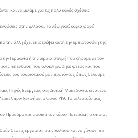
τα, και να μιλάμε για τις πολύ καλές σχέσεις
πενδύσεις στην Ελλάδα. Το λέω γιατί καμιά φορά
ό την άλλη έχει επιστρέψει αυτή την εμπιστοσύνη της
α την Γερμανία ή την ωραία στιγμή που ζήσαμε με τον
aport
.
Επένδυση που ολοκληρώθηκε φέτος και που
θμίσεως του τουριστικού μας προϊόντος όπως θέλουμε
σιμες Πηγές Ενέργειες στη Δυτική
Μακεδονία
, είναι
ένα
Μέρκελ
πριν ξεκινήσει ο
C
ovid
-19
.
To
τελευταίο μας
 τον Πρόεδρο
και φυσικά τον κύριο Πατεράκη
,
ο οποίος
ηθούν θέσεις εργασίας στην Ελλάδα και να γίνουν πιο