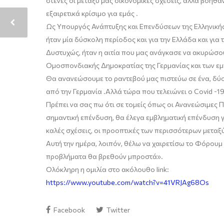
στενές οι μεταξύ μας οικονομικές σχέσ
ει
ς
,
αλλά βοηθά
εξαιρετικά κρίσιμο
για εμάς
.
Ως
Υπουργός Ανάπτυξης και Επενδύσεων της Ελληνική
ήταν μία δύσκολη περίοδος και για την Ελλάδα και για 
Δυστυχώς
,
ήταν η αιτία που μας ανάγκασε να ακυρώσου
Ομοσπονδιακής Δημοκρατίας της Γερμανίας
και
των εμ
Θα ανανεώσουμε το ραντεβού μας πιστεύω
σε
ένα, δύ
από την Γερμανία .Αλλά τώρα που τελειώνει ο
Covid
-1
Πρέπει να σας πω ότι σε τομείς όπως οι Ανανεώσιμες Π
σημαντική επένδυση, θα έλεγα εμβληματική επένδυση
καλές σχέσ
ει
ς, οι προοπτικές των περισσότερων
μεταξ
Αυτή την
ημέρα, λοιπόν, θέλω να χαιρετίσω το Φόρουμ
προβλήματα θα βρεθούν μπροστά
»
.
Ολόκληρη η
ομιλία
στο ακόλουθο
link
:
https://www.youtube.com/watch?v=41VRJAg68Os
Facebook
Twitter