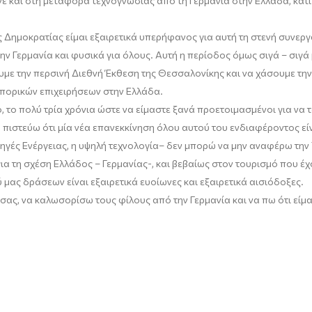
νε
και
στη μεταφορά τεχνογνωσίας από τη Γερμανία στην Ελλάδα, κάτι
ς Δημοκρατίας
είμαι
εξαιρετικά υπερήφανος για αυτή τη στενή συνεργ
την Γερμανί
α και φυσικά για όλους
. Αυτή
η περίοδος
όμως σιγά – σιγά 
με την περσινή Διεθνή Έκθεση της Θεσσαλονίκης και να χά
σ
ουμε την
πορικών επιχειρήσεων στην Ελλάδα.
ο,
το πολύ
τρία χρόνια ώστε να είμαστε ξανά προετοιμασμένοι για να 
9
πιστεύω ότι μία νέα επανεκκίνηση όλου αυτού του ενδιαφέροντος είν
ηγές Ενέργειας, η υψηλή τεχνολογία
–
δεν μπορώ να μην αναφέρω την
για τη σχέση Ελλάδος – Γερμανίας
-,
κ
αι βεβαίως στον τουρισμό που έχ
ύ μας
δράσεων είναι εξαιρετικά ευοίωνες και εξαιρετικά αισιόδοξες.
σας
, να καλωσορίσω τους φίλους από την Γερμανία και να πω ότι είμ