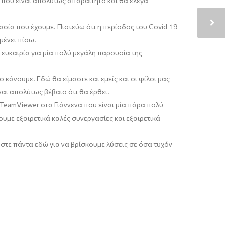
 που είναι απολύτως απαραίτητο και θα έλεγα
ασία που έχουμε. Πιστεύω ότι η περίοδος του
C
ovid
-19
μένει πίσω.
 ευκαιρία για μία πολύ μεγάλη π
αρουσία
της
το κάνουμε
.
Εδώ θα είμαστε και εμείς και οι φίλοι μας
αι απολύτως βέβαιο ότι θα έρθει.
TeamViewer
στα Γιάννενα που είναι μία πάρα πολύ
ουμε εξαιρετικά καλές συνεργασίες και εξαιρετικά
αστε πάντα εδώ για να βρίσκουμε λύσεις σε όσα τυχόν