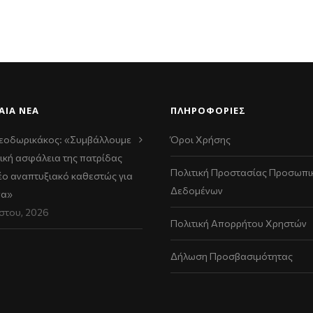
ΑΊΑ ΝΈΑ
ΠΛΗΡΟΦΟΡΙΕΣ
εοδωρικάκος: «Συμβάλλουμε
Όροι Χρήσης
ική ασφάλεια της πατρίδας
Πολιτική Προστασίας Προσωπι
νέο αναπτυξιακό καθεστώς για
Δεδομένων
να»
στου, 2026
Πολιτική Απορρήτου Χρηστών
Δήλωση Προσβασιμότητας