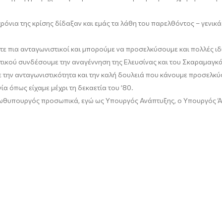
χρόνια της κρίσης
δίδαξαν
και εμάς τα λάθη του παρελθόντος
–
γενικά
τε πια ανταγωνιστικοί και μπορούμε να προσελκύσουμε και πολλές ιδι
ικού συνδέσουμε την αναγέννηση της Ελευσίνας και του Σκαραμαγκά,
 την ανταγωνιστικότητα και την καλή δουλειά που κάνουμε προσελκύ
ία όπως είχαμε μέχρι τη δεκαετία του ’80.
Πρωθυπουργός
προσωπικά
, εγώ ως Υπουργός Ανάπτυξης,
ο Υπουργός 