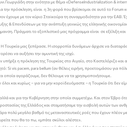
νι Γεωργιάδη
στην ενότητα με θέμα «
Defense
Industrialization
&
inter
α την πρόσκληση, είναι η 3
η
φορά που βρίσκομαι σε αυτό το
Forum
κ
ον έχουμε με τον κύριο Σταϊκούρα τη συναρμοδιότητα για την ΕΑΒ.
Έ
τυξης
& Επενδύσεων
με την ανάπτυξη γενικώς της ελληνικής οικονομία
σήμανση
. Πράγματι το εξοπλιστικό μας πρόγραμμα είναι σε εξέλιξη και
. Η Τουρκία μας ξεπέρασε. Η ισορροπία δυνάμεων άρχισε να διαταράσ
ορέσει να αυξήσει την αμυντική της ισχύ.
αν υπήρξε η πρόκληση της Τουρκίας στο Αιγαίο, στο Καστελόριζο και 
ητό:
Si vis pacem
,
para bellum
(αν θέλεις ειρήνη, προετοιμάσου για πόλ
 τα οποία αγοράζουμε, δεν θέλουμε να τα χρησιμοποιήσουμε.
 όλοι και κυρίως
– για να μην κοροϊδευόμαστε –
η Τουρκία ότι δεν ε
αλλά και για την Κυβέρνηση στην οποία συμμετέχω. Και στον Έβρο ό
προστασίας της Ελλάδος και σταματήσαμε την εισβολή αυτών των αν
άρα πολύ μεγάλο βαθμό τις μεταναστευτικές ροές που έχουν πλέον 
ωρείτε που θα το πω,
«
μπάτε σκύλοι αλέστε
»
.