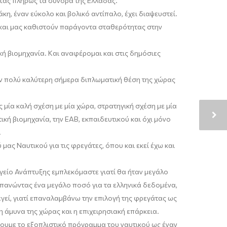
ντας πλήρως τα σύνορα της Ελλάδας.
η, έναν εύκολο και βολικό αντίπαλο, έχει διαψευστεί.
ς και μας καθιστούν παράγοντα σταθερότητας στην
κή βιομηχανία. Και αναφέρομ
αι και στις δημόσιες
ην πολύ καλύτερη σήμερα διπλωματική θέση της χώρας
μία καλή σχέση με μία χώρα, στρατηγική σχέση με μία
κή βιομηχανία, την ΕΑΒ, εκπαιδευτικού και όχι μόνο
.
ας Ναυτικού για τις φρεγάτες, όπου και εκεί έχω και
γείο Ανάπτυξης εμπλεκόμαστε γιατί θα ήταν μεγάλο
ανώντας ένα μεγάλο ποσό για τα ελληνικά δεδομένα
,
γεί, γιατί επαναλαμβάνω την επιλογή της φρεγάτας ως
 η άμυνα της χώρας και η επιχειρησιακή επάρκεια.
ουμε το εξοπλιστικό πρόγραμμα του ναυτικού ως έναν