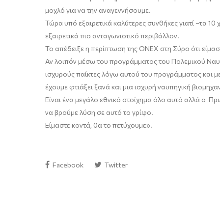
μοχλό για να την αναγεννήσουμε.
Τώρα υπ
ό εξαιρετικά καλύτερες συνθήκες
γιατί
–
τα 10 
εξαιρετικά πιο ανταγωνιστικό περιβάλλον.
Το α
πέδειξ
ε
η περίπτωση της ΟΝΕΧ στη Σύρο ότι είμασ
Αν λοιπόν μέσω του προγράμματος του Πολεμικού Ναυτ
ισχυρούς παίκτες λόγω αυτού του προγράμματος και με
έχουμε φτιάξει
ξανά
και μια ισχυρή ναυπηγική βιομηχαν
Είναι ένα μεγάλο
εθνικό στοίχημα όλο αυτό αλλά ο 
να βρούμε λύση σε αυτό το γρίφο.
Είμαστε
κοντά, θα το πετύχουμε
»
.
Facebook
Twitter