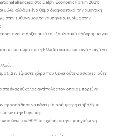
national
alliances
»
στο
Delphi
Economic
Forum
2021
:
αι μιλώ, αλλά με ένα θέμα διαφορετικό
:
την αμυντική
χω στην ευθύνη μου τα ναυπηγεία, κυρίως στην
ς.
 έπρεπε να υπάρξει αυτό το εξοπλιστικό π
ρόγραμμα
για
σεται και τώρα που η Ελλάδα κατάφερε σιγά – σιγά να
αλλού.
εμο). Δ
εν
είμαστε
χώρα που θέλει ούτε φασαρίες, ούτε
ίμαστε ένας εύκολος αντίπαλος τον οποίο μπορεί να
ταν προσπάθησε να κάνει μία ασύμμετρη εισβολή με
θρώπων στην Ευρώπη.
μείωση άνω του 90% σε σχέση με την προηγούμενη