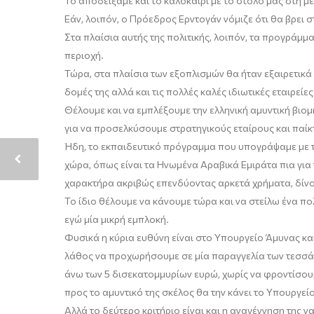
Το αποδείξαμε και το καλοκαίρι με το στόλο μας στη 
Εάν, λοιπόν, ο Πρόεδρος
Ερντογάν νόμιζε ότι θα βρει 
Στα πλαίσια αυτής της πολιτικής
, λοιπόν,
τα προγράμμα
περιοχή.
Τώρα, στα πλαίσια των εξοπλισμών θα ήταν εξαιρετικ
δομές της
αλλά και τις πολλές καλές ιδιωτικές εταιρείε
Θέλουμε και να εμπλέξουμε την ελληνική αμυντική βι
για να προσελκύσουμε στρατηγικούς εταίρους και παίκτ
Ήδη
,
το εκπαιδευτικό πρόγραμμα που υπογράψαμε με τα
χώρα, όπως είναι τα Ηνωμένα Αραβικά Εμιράτα πια για 
χαρακτήρα ακριβώς επενδύοντας αρκετά χρήματα
,
δίνο
Το ίδιο θέλουμε να κάνουμε τώρα και να στείλω ένα πο
εγώ μία μικρή εμπλοκή.
Φυσικά η κύρια ευθύνη είναι στο Υπουργείο Άμυνας και
λάθος να προχωρήσουμε σε μία παραγγελία των τεσσ
άνω των 5 δισεκατομμυρίων ευρώ
,
χωρίς να φροντίσουμ
προς το αμυντικό της σκέλος θα την κάνει το Υπουργεί
Αλλά το δεύτερο κριτήριο
είναι και η αναγέννηση της 