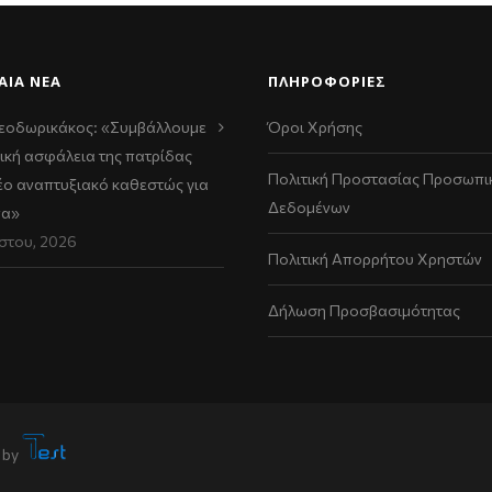
ΑΊΑ ΝΈΑ
ΠΛΗΡΟΦΟΡΙΕΣ
εοδωρικάκος: «Συμβάλλουμε
Όροι Χρήσης
ική ασφάλεια της πατρίδας
Πολιτική Προστασίας Προσωπι
νέο αναπτυξιακό καθεστώς για
Δεδομένων
να»
στου, 2026
Πολιτική Απορρήτου Χρηστών
Δήλωση Προσβασιμότητας
 by