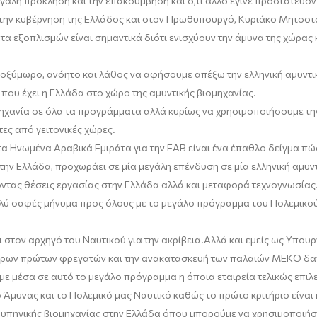
μεγάλη πρόκληση και την επακούμβηση και ό,τι άλλο έγινε προστατεύο
στην κυβέρνηση της Ελλάδος και στον Πρωθυπουργό, Κυριάκο Μητσοτάκ
τα εξοπλισμών
είναι σημαντικά διότι ενισχύουν την άμυνα της χώρα
ά οξύμωρο, ανόητο και λάθος να αφήσουμε απέξω την ελληνική αμυντι
ς που έχει η Ελλάδα στο χώρο της αμυντικής βιομηχανίας.
ομηχανία σε όλα τα προγράμματα αλλά κυρίως να χρησιμοποιήσουμε τ
ες από γειτονικές χώρες.
 Ηνωμένα Αραβικά Εμιράτα για την ΕΑΒ είναι ένα έπαθλο δείγμα πώς 
την Ελλάδα, προχωράει σε μία μεγάλη επένδυση σε μία ελληνική αμυντι
ντας θέσεις εργασίας στην Ελλάδα αλλά και μεταφορά τεχνογνωσίας
λύ σαφές μήνυμα προς όλους με το μεγάλο πρόγραμμα του Πολεμικού μ
 στον αρχηγό του Ναυτικού για την ακρίβεια.
Αλλά και εμείς ως Υπουρ
άρων πρώτων φρεγατών και την ανακατασκευή των παλαιών
Μ
ΕΚΟ δαπ
ε μέσα σε αυτό το μεγάλο πρόγραμμα η όποια εταιρεία τελικώς επιλε
ο Άμυνας και το Πολεμικό μας Ναυτικό
καθώς
το πρώτο κριτήριο είναι
ναυπηγικής βιομηχανίας στην Ελλάδα όπου μπορούμε να χρησιμοποιήσ