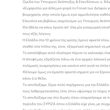
Ομιλία του Υπουργού Ανάπτυξης & Επενδύσεων, κ.
Άδω
«
Ευχαριστώ για άλλη μια φορά το F
orum
των Δελφών γι
βιομηχανία,
σ
την οποία έχω
κι εγώ
αρμοδιότητα, καθόσ
Ελευσίνα και βεβαίως ασχολούμαι ως Υπουργός Ανάπ
Θα ήθελα να κάνω πρώτα απ
’ όλα μία εισαγωγική επι
το
υς εξής λόγους:
Η
Ελλάδα στα 10 χρόνια της κρίσης έμεινε αρκετά πίσω
σταθεί στα πόδια της, είναι εξαιρετικά σημαντικό να μπ
Το καταλάβαμε αυτό
ιδιαίτερα πέρ
υ
σι το καλοκαίρι ότ
Η άποψή μας εδράζεται πάνω σε έ
να αρχαίο λατινικό ρ
πολεμικές αναμετρήσεις και κανένα από αυτά τα όπλα
Θέλουμε όμως να είμαστε αρκετά ισχυροί για να ξέρουν
κάνει ό,τι θέλει.
Το αποδείξαμε. Είμαι πολύ περήφανος για την Ελλάδα 
τους λαθρομετανάστες τότε όπου υψώσαμε το τείχος 
Το αποδείξαμε
και
στο Αιγαίο όπου σταματήσαμε σε π
περίοδο του ΣΥΡΙΖΑ όπου η Ελλάδα είχε γίνει, με συγχ