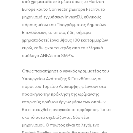
από χρηματοδοτικά μέσα όπως το Ηorizon
Εurope και το Connecting Europe Facility, το
μηχανισμό εγγυήσεων InvestEU, εθνικούς
πόρους μέσω του Προγράμματος Δημοσίων
Επενδύσεων, το οποίο, ήδη, σήμερα
χρηματοδοτεί έργα ύψους 100 εκατομμυρίων
ευρώ, καθώς και τα κέρδη από τα ελληνικά
ομόλογα ANFA’s και SMP’s.
Όπως παρατήρησε ο γενικός γραμματέας του
Υπουργείου Ανάπτυξης & Επενδύσεων, οι
πόροι του Ταμείου Ανάκαμψης φέρνουν στο
προσκήνιο την πρόκληση της ωρίμανσης
επαρκούς αριθμού έργων μέσω των οποίων
θα επιτευχθεί η αναγκαία απορρόφηση. Για το
σκοπό αυτό σχεδιάζονται δύο νέοι
μηχανισμοί. Ο πρώτος είναι το λεγόμενο
Project Pipeline, το οποίο θα αποτελέσει μία