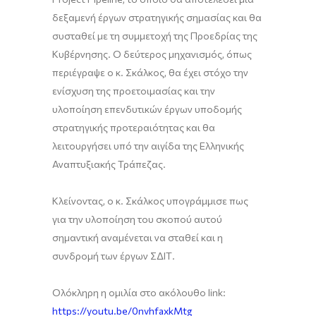
δεξαμενή έργων στρατηγικής σημασίας και θα
συσταθεί με τη συμμετοχή της Προεδρίας της
Κυβέρνησης. Ο δεύτερος μηχανισμός, όπως
περιέγραψε ο κ. Σκάλκος, θα έχει στόχο την
ενίσχυση της προετοιμασίας και την
υλοποίηση επενδυτικών έργων υποδομής
στρατηγικής προτεραιότητας και θα
λειτουργήσει υπό την αιγίδα της Ελληνικής
Αναπτυξιακής Τράπεζας.
Κλείνοντας, ο κ. Σκάλκος υπογράμμισε πως
για την υλοποίηση του σκοπού αυτού
σημαντική αναμένεται να σταθεί και η
συνδρομή των έργων ΣΔΙΤ.
Ολόκληρη η ομιλία στο ακόλουθο link:
https://youtu.be/0nvhfaxkMtg