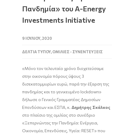
Πανδημία» του Α-Energy
Investments Initiative
9 ΙΟΥΛΊΟΥ, 2020
ΔΕΛΤΊΑ ΤΎΠΟΥ
,
ΟΜΙΛΊΕΣ - ΣΥΝΕΝΤΕΎΞΕΙΣ
«Μόνο τον τελευταίο χρόνο διοχετεύσαμε
στην οικονομία πόρους ύψους 3
δισεκατομμυρίων ευρώ, παρά την έξαρση της
πανδημίας και το γενικευμένο lockdown»
δήλωσε ο Γενικός Γραμματέας Δημοσίων
Επενδύσεων και ΕΣΠΑ, κ.
Δημήτρης Σκάλκος
στο πλαίσιο της ομιλίας στο συνέδριο
«Ξεπερνώντας την Πανδημία: Ενέργεια,
Οικονομία, Επενδύσεις, Υγεία: RESET» που