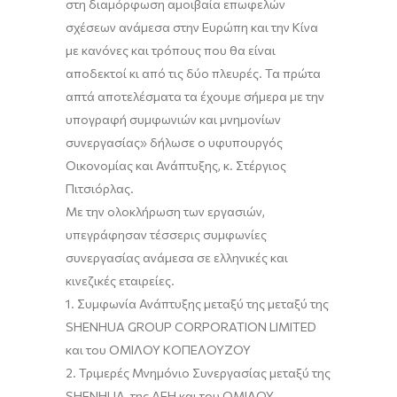
στη διαμόρφωση αμοιβαία επωφελών
σχέσεων ανάμεσα στην Ευρώπη και την Κίνα
με κανόνες και τρόπους που θα είναι
αποδεκτοί κι από τις δύο πλευρές. Τα πρώτα
απτά αποτελέσματα τα έχουμε σήμερα με την
υπογραφή συμφωνιών και μνημονίων
συνεργασίας» δήλωσε ο υφυπουργός
Οικονομίας και Ανάπτυξης, κ. Στέργιος
Πιτσιόρλας.
Με την ολοκλήρωση των εργασιών,
υπεγράφησαν τέσσερις συμφωνίες
συνεργασίας ανάμεσα σε ελληνικές και
κινεζικές εταιρείες.
1. Συμφωνία Ανάπτυξης μεταξύ της μεταξύ της
SHENHUA GROUP CORPORATION LIMITED
και του ΟΜΙΛΟΥ ΚΟΠΕΛΟΥΖΟΥ
2. Τριμερές Μνημόνιο Συνεργασίας μεταξύ της
SHENHUA, της ΔΕΗ και του ΟΜΙΛΟΥ