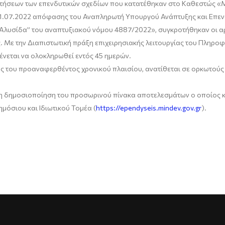
 αιτήσεων των επενδυτικών σχεδίων που κατατέθηκαν στο Καθεστώς 
1.07.2022 απόφασης του Αναπληρωτή Υπουργού Ανάπτυξης και Επεν
Αλυσίδα” του αναπτυξιακού νόμου 4887/2022», συγκροτήθηκαν οι α
. Με την Διαπιστωτική πράξη επιχειρησιακής λειτουργίας του Πληρο
μένεται να ολοκληρωθεί εντός 45 ημερών.
ς του προαναφερθέντος χρονικού πλαισίου, ανατίθεται σε ορκωτούς 
η δημοσιοποίηση του προσωρινού πίνακα αποτελεσμάτων ο οποίος και
μόσιου και Ιδιωτικού Τομέα (
https://ependyseis.mindev.gov.gr
).