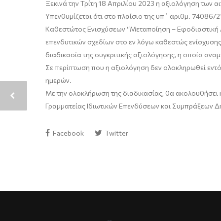
Ξεκινά την Τρίτη 18 Απριλίου 2023 η αξιολόγηση των
Υπενθυμίζεται ότι στο πλαίσιο της
υπ
΄
αριθμ
. 74086/2
Καθεστώτος Ενισχύσεων “Μεταποίηση – Εφοδιαστική 
επενδυτικών σχεδίων στο εν λόγω καθεστώς ενίσχυσης
διαδικασία της συγκριτικής αξιολόγησης, η οποία ανα
Σε περίπτωση που η αξιολόγηση δεν ολοκληρωθεί εντό
ημερών.
Με την ολοκλήρωση της διαδικασίας, θα ακολουθήσει 
Γραμματείας Ιδιωτικών Επενδύσεων και Συμπράξεων Δη
Facebook
Twitter