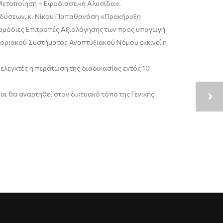
«Μεταποίηση – Εφοδιαστική Αλυσίδα».
δύσεων, κ.
Νίκου Παπαθανάση
«Προκήρυξη
ρμόδιες Επιτροπές Αξιολόγησης των προς υπαγωγή
φοριακού Συστήματος Αναπτυξιακού Νόμου εκκινεί η
ελεγκτές η περάτωση της διαδικασίας εντός 10
 θα αναρτηθεί στον δικτυακό τόπο της Γενικής