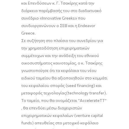
και Επενδύσεων κ. Γ. Τσακίρης
κατά την
διάρκεια παρέμβασής του στο διαδικτυακό
συνέδριο «
Innovative
Greeks
» που
συνδιοργανώνουν ο ΣΕΒ και η
Endeavor
Greece
.
Σε συζήτηση στο πλαίσιο του συνεδρίου για
την χρηματοδότηση επιχειρηματικών
συμμέτοχων και την ανάδειξη του εθνικού
οικοσυστήματος καινοτομίας, ο κ. Τσακίρης
γνωστοποίησε ότι τα κεφάλαια του νέου
ειδικού
ταμείου θα αξιοποιηθούν στο κομμάτι
του κεφαλαίου σποράς (
seed
financing
) και
μεταφοράς τεχνολογίας(
technology
transfer
).
Το ταμείο, που
θα ονομάζεται “
AccelerateTT
”
,
θα επενδύει μέσω διαχειριστών
επιχειρηματικών κεφαλαίων (
venture
capital
funds
) απευθείας
στο μετοχικό κεφάλαιο