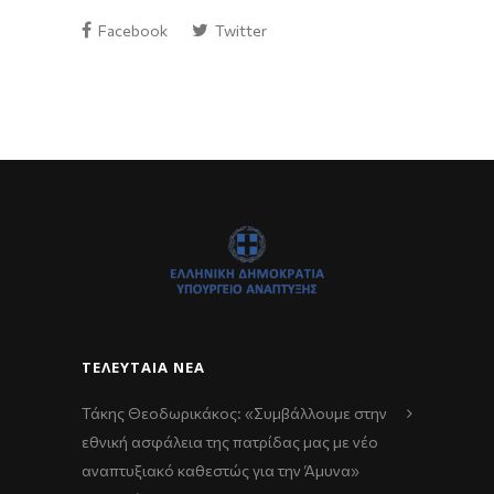
Facebook
Twitter
ΤΕΛΕΥΤΑΊΑ ΝΈΑ
Τάκης Θεοδωρικάκος: «Συμβάλλουμε στην
εθνική ασφάλεια της πατρίδας μας με νέο
αναπτυξιακό καθεστώς για την Άμυνα»