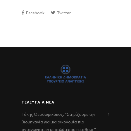
Facebook
Twitter
ΤΕΛΕΥΤΑΊΑ ΝΈΑ
Τάκης Θεοδωρικάκος: “Στηρίζουμε την
βιομηχανία για μια οικονομία πιο
ανταγωνιστική με καλύτερους μισθούς”