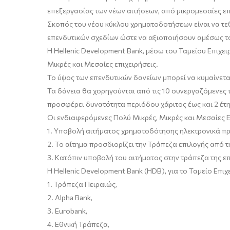
επεξεργασίας των νέων αιτήσεων, από μικρομεσαίες επι
Σκοπός του νέου κύκλου χρηματοδοτήσεων είναι να τεθ
επενδυτικών σχεδίων ώστε να αξιοποιήσουν αμέσως το 
Η Hellenic Development Bank, μέσω του Ταμείου Επιχε
Μικρές και Μεσαίες επιχειρήσεις.
Το ύψος των επενδυτικών δανείων μπορεί να κυμαίνετα
Τα δάνεια θα χορηγούνται από τις 10 συνεργαζόμενες τ
προσφέρει δυνατότητα περιόδου χάριτος έως και 2 έτη
Οι ενδιαφερόμενες Πολύ Μικρές, Μικρές και Μεσαίες Ε
1.
Υποβολή αιτήματος χρηματοδότησης ηλεκτρονικά π
2.
Το αίτημα προσδιορίζει την Τράπεζα επιλογής από τ
3.
Κατόπιν υποβολή του αιτήματος στην τράπεζα της επ
Η Hellenic Development Bank (HDB), για το Ταμείο Επιχ
1.
Τρά
πεζα
Πειρ
αιώς
,
2.
Alpha Bank,
3.
Eurobank,
4.
Εθνική Τράπεζα,