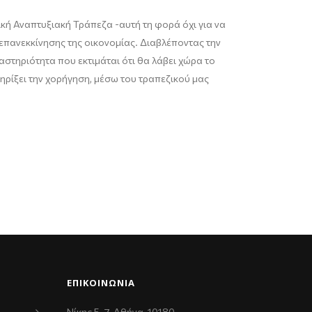
νική Αναπτυξιακή Τράπεζα -αυτή
τη φορά όχι για να
επανεκκίνησης της οικονομίας. Διαβλέποντας την
στηριότητα που εκτιμάται ότι θα λάβει χώρα το
τηρίξει την χορήγηση, μέσω του τραπεζικού μας
ΕΠΙΚΟΙΝΩΝΊΑ
Νίκης 5-7, Αθήνα, 10180