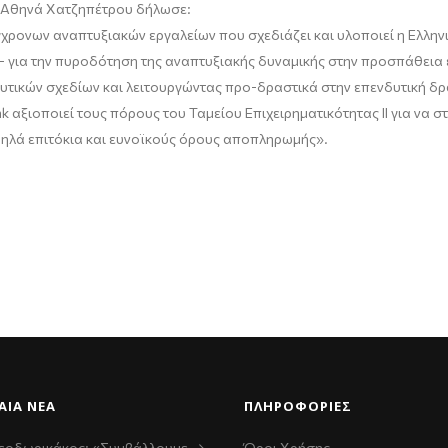
Αθηνά
Χατζηπέτρου
δήλωσε:
χρονων αναπτυξιακών εργαλείων που σχεδιάζει και υλοποιεί η Ελλη
- για την πυροδότηση της αναπτυξιακής δυναμικής στην προσπάθεια 
τικών σχεδίων και λειτουργώντας προ-δραστικά στην επενδυτική δρα
k αξιοποιεί τους πόρους του Ταμείου Επιχειρηματικότητας ΙΙ για να σ
μηλά επιτόκια και ευνοϊκούς όρους αποπληρωμής
»
.
ΑΊΑ ΝΈΑ
ΠΛΗΡΟΦΟΡΙΕΣ
εοδωρικάκος: «Συμβάλλουμε
Όροι Χρήσης