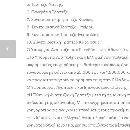
5.
Τρά
πεζα
Αττικής
,
6.
Πα
γκρήτι
α
Τρά
πεζα,
7.
Συνετ
αιριστική. Τράπεζα Χανίων,
8.
Συνετ
αιριστική
Τρά
πεζα Ηπ
είρου
,
9.
Συνετ
αιριστική
Τρά
πεζα
Θεσσ
αλίας,
10.
Συνετ
αιριστική
Τρά
πεζα Κα
ρδίτσ
ας.
Ο Υπουργός Ανάπτυξης και Επενδύσεων
, κ.
Άδωνις Γεω
«
Το Υπουργείο Ανάπτυξης και η Ελληνική Αναπτυξιακή 
μικρομεσαίες επιχειρήσεις με ιδιαίτερα ευνοϊκούς ό
τονώσουμε με δάνεια από 25.000 έως και 1.500.000 κα
να πραγματοποιήσουν τα οράματά τους στην Ελλάδα
»
.
Ο Υφυπουργός Ανάπτυξης και Επενδύσεων
, κ.
Γιάννης 
«
Η Ελληνική Αναπτυξιακή Τράπεζα μετά τη σημαντική στ
ανάκαμψη της οικονομίας, Με τη συγχρηματοδότηση δαν
γρηγορότερα τις αναγκαίες επενδύσεις τους προκείμεν
Επενδύσεων είναι η Ελληνική Αναπτυξιακή Τράπεζα να 
χρηματοδοτικά εργαλεία, χρησιμοποιώντας τις βέλτιστε