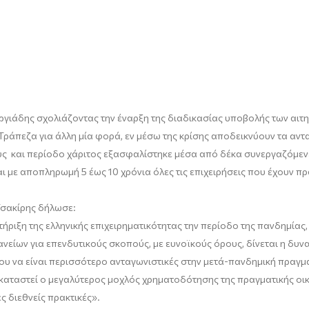
ργιάδης
σχολιάζοντας την έναρξη της διαδικασίας υποβολής των αιτ
Τράπεζα για άλλη μία φορά, εν μέσω της κρίσης αποδεικνύουν τα αντα
ρους και περίοδο χάριτος εξασφαλίστηκε μέσα από δέκα συνεργαζόμε
ι με αποπληρωμή 5 έως 10 χρόνια όλες τις επιχειρήσεις που έχουν π
Τσακίρης
δήλωσε:
ήριξη της ελληνικής επιχειρηματικότητας την περίοδο της πανδημίας, 
είων για επενδυτικούς σκοπούς, με ευνοϊκούς όρους, δίνεται η δυν
ου να είναι περισσότερο ανταγωνιστικές στην μετά-πανδημική πραγμ
καταστεί ο μεγαλύτερος μοχλός χρηματοδότησης της πραγματικής οικ
ς διεθνείς πρακτικές
»
.