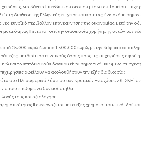
χειρήσεις, για δάνεια Επενδυτικού σκοπού μέσω του Ταμείου Επιχειρη
εί στη διάθεση της Ελληνικής επιχειρηματικότητας, ένα ακόμη σημαντ
νέο ευνοϊκό περιβάλλον επανεκκίνησης της οικονομίας, μετά την οδυ
ιρηματικότητας ΙΙ ενεργοποιεί την διαδικασία χορήγησης αυτών των ν
ι από 25.000 ευρώ έως και 1.500.000 ευρώ, με την διάρκεια αποπληρω
ράπεζες, με ιδιαίτερα ευνοϊκούς όρους προς τις επιχειρήσεις αφού η 
 ενώ και το επιτόκιο κάθε δανείου είναι σημαντικά μειωμένο σε σχέσ
πιχειρήσεις οφείλουν να ακολουθήσουν την εξής διαδικασία:
ρώτα στο Πληροφορικό Σύστημα των Κρατικών Ενισχύσεων (ΠΣΚΕ) στ
ην οποία επιθυμεί να δανειοδοτηθεί.
ιλογής τους και αξιολόγηση.
ειρηματικότητας ΙΙ συνεργάζεται με τα εξής χρηματοπιστωτικά ιδρύματ