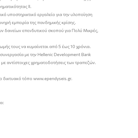
ματικότητας ΙΙ.
ικό υποστηρικτικό εργαλείο για την υλοποίηση
νηρή εμπειρία της πανδημικής κρίσης.
έων δανείων επενδυτικού σκοπού για Πολύ Μικρές,
μής τους να κυμαίνεται από 5 έως 10 χρόνια.
συνεργασία με την Hellenic
Development Bank
η με αντίστοιχες χρηματοδοτήσεις των τραπεζών.
ο δικτυακό τόπο
www
.
ependyseis
.
gr
.
α: