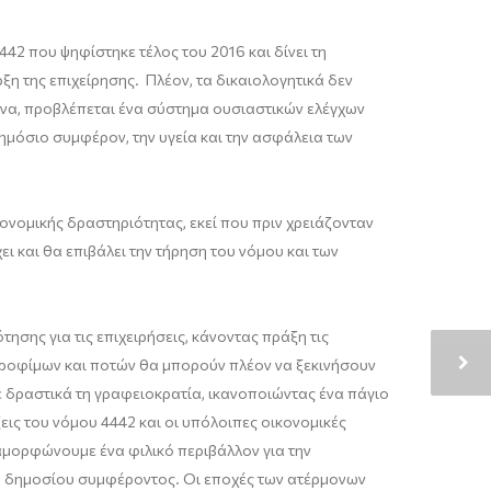
2 που ψηφίστηκε τέλος του 2016 και δίνει τη
ρξη της επιχείρησης. Πλέον, τα δικαιολογητικά δεν
ρονα, προβλέπεται ένα σύστημα ουσιαστικών ελέγχων
 δημόσιο συμφέρον, την υγεία και την ασφάλεια των
κονομικής δραστηριότητας, εκεί που πριν χρειάζονταν
 και θα επιβάλει την τήρηση του νόμου και των
σης για τις επιχειρήσεις, κάνοντας πράξη τις
ς τροφίμων και ποτών θα μπορούν πλέον να ξεκινήσουν
ε δραστικά τη γραφειοκρατία, ικανοποιώντας ένα πάγιο
εις του νόμου 4442 και οι υπόλοιπες οικονομικές
αμορφώνουμε ένα φιλικό περιβάλλον για την
ου δημοσίου συμφέροντος. Οι εποχές των ατέρμονων