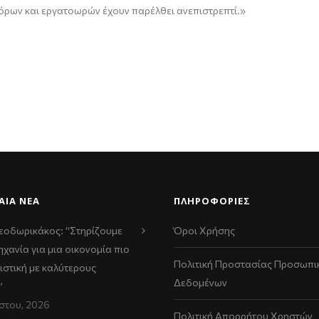
όρων και εργατοωρών έχουν παρέλθει ανεπιστρεπτί.»
ΑΊΑ ΝΈΑ
ΠΛΗΡΟΦΟΡΙΕΣ
εοδωρικάκος: “Στηρίζουμε
Όροι Χρήσης
ηχανία για μια οικονομία πιο
Πολιτική Προστασίας Προσωπι
ιστική με καλύτερους
Δεδομένων
”
στου, 2026
Πολιτική Απορρήτου Χρηστών