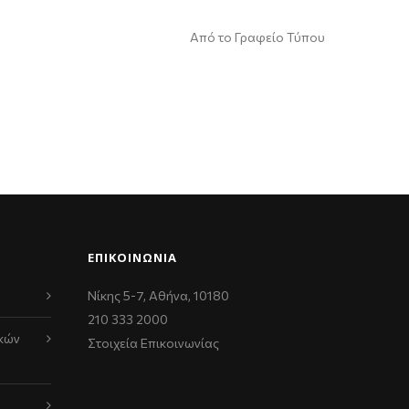
Από το Γραφείο Τύπου
ΕΠΙΚΟΙΝΩΝΊΑ
Νίκης 5-7, Αθήνα, 10180
210 333 2000
κών
Στοιχεία Επικοινωνίας