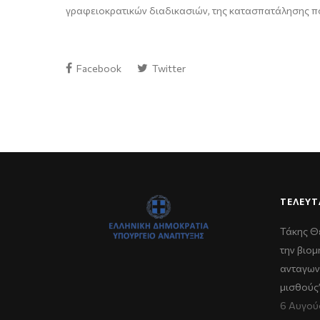
γραφειοκρατικών διαδικασιών, της κατασπατάλησης π
Facebook
Twitter
ΤΕΛΕΥΤ
Τάκης Θ
την βιομ
ανταγων
μισθούς
6 Αυγού