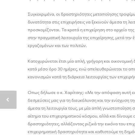
Συγκεκριμένα, οι δραστηριότητες μεταποίησης τροφίμω
δυνατότητα στις επιχειρήσεις να ξεκινούν άμεσα τη λει
προσκομίζονται. Τα κρατά η επιχείρηση στο αρχείο της
στην πραγματική λειτουργία της επιχείρησης, μετά την 
εργαζομένων και των πολιτών.
Κατοχυρώνεται έτσι μία απλή, γρήγορη και οικονομική 
κατά μέσο όρο 30 ημέρες, ενώ απελευθερώνεται το απα
κανονισμών κατά τη διάρκεια λειτουργίας των επιχειρή
Όπως δήλωσε ο κ. Χαρίτσης: «Με την απόφαση αυτή εισ
δεσμεύσεις μας για τη διευκόλυνση και την ενίσχυση τ
άμεσα τη λειτουργία τους, με μία απλή γνωστοποίηση 
αίτημα του επιχειρηματικού κόσμου, αλλά και δίνουμε 
δραστηριότητες, αλλάζοντας ριζικά την εικόνα του επ
επιχειρηματική δραστηριότητα και καθιστούμε τη δημ