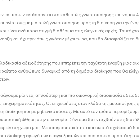
ν και ποτών εντάσσονται στο καθεστώς γνωστοποίησης του νόμου 444
τουργία τους με μία απλή γνωστοποίηση προς τη διοίκηση για την ένα
 και είναι ανά πάσα στιγμή διαθέσιμα στις ελεγκτικές αρχές. Ταυτόχ
έναρξη και όχι πριν όπως γινόταν μέχρι τώρα, που θα διασφαλίζει το
διαδικασία αδειοδότησης που επιτρέπει την ταχύτατη έναρξη μίας οι
ραίτητο ανθρώπινο δυναμικό από τη δημόσια διοίκηση που θα ελέγχει
σεων.
άγουμε μία νέα, απλούστερη και πιο οικονομική διαδικασία αδειοδότη
ης επιχειρηματικότητας. Οι επιχειρήσεις στον κλάδο της μεταποίηση
στη διοίκηση και με μηδενικό κόστος. Με αυτό τον τρόπο περιορίζουμ
ουσιαστική ώθηση στην οικονομία. Σύντομα θα ενταχθούν στις διατάξ
ιχειρείν στη χώρα μας. Με αποφασιστικότητα και σωστό σχεδιασμό δι
όσια διοίκηση αρωγό των επαγγελματιών και ουσιαστικό προστάτη τ