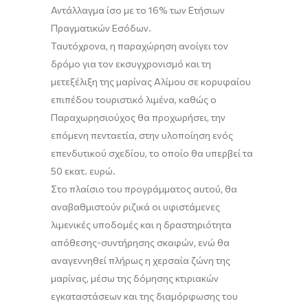
Αντάλλαγμα ίσο με το 16% των Ετήσιων
Πραγματικών Εσόδων.
Ταυτόχρονα, η παραχώρηση
ανοίγει τον
δρόμο για τον εκσυγχρονισμό και τη
μετεξέλιξη της μαρίνας Αλίμου σε κορυφαίου
επιπέδου τουριστικό λιμένα, καθώς ο
Παραχωρησιούχος θα προχωρήσει, την
επόμενη πενταετία, στην υλοποίηση ενός
επενδυτικού σχεδίου, το οποίο θα υπερβεί τα
50 εκατ. ευρώ.
Στο πλαίσιο του προγράμματος αυτού, θα
αναβαθμιστούν ριζικά οι υφιστάμενες
λιμενικές υποδομές και η δραστηριότητα
απόθεσης-συντήρησης σκαφών, ενώ θα
αναγεννηθεί πλήρως η χερσαία ζώνη της
μαρίνας, μέσω της δόμησης κτιριακών
εγκαταστάσεων και της διαμόρφωσης του