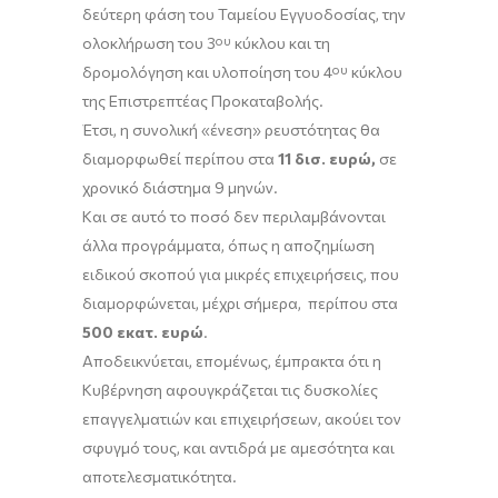
δεύτερη φάση του Ταμείου Εγγυοδοσίας, την
ολοκλήρωση του 3
ου
κύκλου και τη
δρομολόγηση και υλοποίηση του 4
ου
κύκλου
της Επιστρεπτέας Προκαταβολής.
Έτσι, η συνολική «ένεση» ρευστότητας θα
διαμορφωθεί περίπου στα
11 δισ. ευρώ,
σε
χρονικό διάστημα 9 μηνών.
Και σε αυτό το ποσό δεν περιλαμβάνονται
άλλα προγράμματα, όπως η αποζημίωση
ειδικού σκοπού για μικρές επιχειρήσεις, που
διαμορφώνεται, μέχρι σήμερα, περίπου στα
500 εκατ. ευρώ
.
Αποδεικνύεται, επομένως, έμπρακτα ότι η
Κυβέρνηση αφουγκράζεται τις δυσκολίες
επαγγελματιών και επιχειρήσεων, ακούει τον
σφυγμό τους, και αντιδρά με αμεσότητα και
αποτελεσματικότητα.