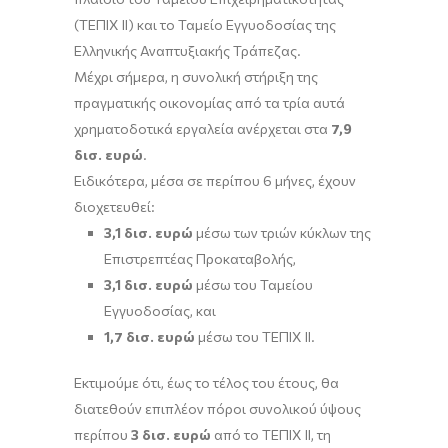
(ΤΕΠΙΧ ΙΙ) και το Ταμείο Εγγυοδοσίας της
Ελληνικής Αναπτυξιακής Τράπεζας.
Μέχρι σήμερα, η συνολική στήριξη της
πραγματικής οικονομίας από τα τρία αυτά
χρηματοδοτικά εργαλεία ανέρχεται στα
7,9
δισ.
ευρώ
.
Ειδικότερα, μέσα σε περίπου 6 μήνες, έχουν
διοχετευθεί:
3,1 δισ. ευρώ
μέσω των τριών κύκλων της
Επιστρεπτέας Προκαταβολής,
3,1 δισ. ευρώ
μέσω του Ταμείου
Εγγυοδοσίας, και
1,7 δισ. ευρώ
μέσω του ΤΕΠΙΧ ΙΙ.
Εκτιμούμε ότι, έως το τέλος του έτους, θα
διατεθούν επιπλέον πόροι συνολικού ύψους
περίπου
3 δισ. ευρώ
από το ΤΕΠΙΧ ΙΙ, τη