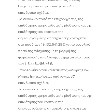
Επιχειρηματικότητα»
υπάγονται
40
επενδυτικά σχέδια.
Το συνολικό ποσό της επιχορήγησης, της
επιδότησης χρηματοδοτικής μίσθωσης και της
επιδότησης του κόστους της
δημιουργούμενης απασχόλησ
ης ανέρχεται
στο ποσό των
19.132.641,29
€
και το συνολικό
ποσό της ενίσχυσης με τη μορφή της
φορολογικής απαλλαγής ανέρχεται στο ποσό
των
113.448.786,76
€.
Στον
4
ο
κύκλο του καθεστώτος «Μικρές Πολύ
Μικρές Επιχειρήσεις
»
υπάγονται
87
επενδυτικά σχέδια.
Το συνολικό ποσό της επιχορήγησης, της
επιδότησης χρηματοδοτικής μίσθωσης και της
επιδότησης του κόστους της
δημιουργούμενης απασχόλησης ανέρχεται