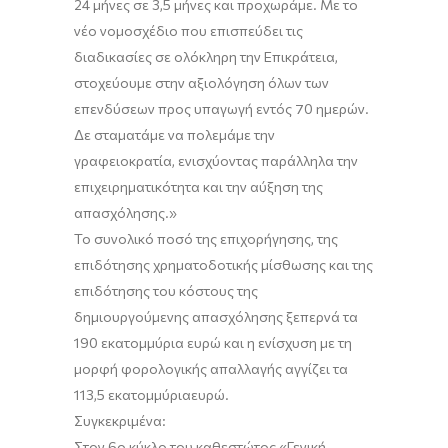
24 μήνες σε 3,5 μήνες και προχωράμε. Με το
νέο νομοσχέδιο που
επισπεύδει τις
διαδικασίες σε ολόκληρη την Επικράτεια,
στοχεύουμε στην αξιολόγηση όλων των
επενδύσεων προς υπαγωγή εντός 70 ημερών.
Δε σταματάμε να πολεμάμε την
γραφειοκρατία, ενισχύοντας παράλληλα την
επιχειρηματικότητα και την αύξηση της
απασχόλησης.»
Το συνολικό ποσό της επιχορήγησης, της
επιδότησης χρηματοδοτικής μίσθωσης και της
επιδότησης του κόστους της
δημιουργούμενης απασχόλησης
ξεπερνά τα
190 εκατομμύρια
ευρώ
και
η ενίσχυση με τη
μορφή φορολογικής απαλλαγής
αγγίζει
τα
113,5 εκατομμύρια
ευρώ
.
Συγκεκριμένα:
Στον
6
ο
κύκλο του καθεστώτος «Γενικ
ή