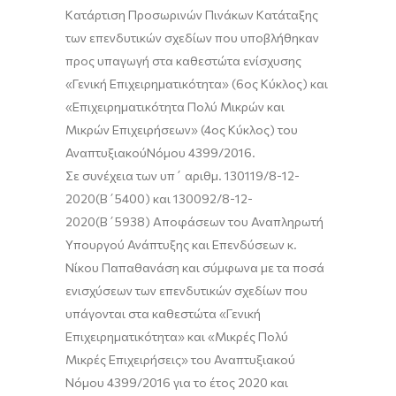
Κατάρτιση
Προσωρινών
Πινάκων
Κατάταξης
των επενδυτικών
σχεδίων
που υποβλήθηκαν
προς υπαγωγή στα
καθεστώ
τα
ενίσχυσης
«Γενική Επιχειρηματικότητα»
(
6
ος
Κύκλος
)
και
«
Επιχειρηματικότητα Πολύ Μικρών και
Μικρών Επιχειρήσεων
»
(
4
ος
Κύκλος
)
του
Αναπτυξιακού
Νόμου 4399/2016
.
Σε συνέχεια των
υπ΄ αριθμ.
130119
/8-12-
2020
(Β΄
5400
)
και
130092
/8-12-
2020
(Β΄
5938
)
Αποφάσεων
του Αναπληρωτή
Υπουργού Ανάπτυξης και Επενδύσεων κ.
Νίκου Παπαθανάση και σύμφωνα με τα ποσά
ενισχύσεων των επενδ
υτικών σχεδίων που
υπάγονται στα καθεστώτα «Γενική
Επιχειρηματικότητα» και
«
Μικρές Πολύ
Μικρές Επιχειρήσεις
» του Α
ναπτυξιακού
Ν
όμου 4399/2016 για το έτος
2020
και