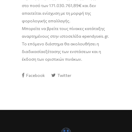
στο
ποσό των
171.030.761,89
€
και δεν
απαιτείται ενίσχυση με τη μορφή της
φορολογικής απαλλαγής.
Μπορείτε να βρείτε τους πίνακες
κατάταξης
αναρτημένο
υς
στην ιστοσελίδα ependyseis.gr.
Το επόμενο διάστημα θα ακολουθήσει η
διαδικασία
εξέτασης των ενστάσεων και η
έκδοση των οριστικών πινάκων
.
Facebook
Twitter