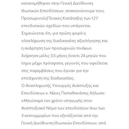
κατανεμήθηκαν στην Γενική Διεύθυνση
Ιδιωτικ
ών Επενδύσεων, ανακοινώνουμε τους
Προσωριν
ούς
Πίνακ
ες
Κατάταξης των
127
επε
νδυτικών σχεδίων που
υπ
άγονται
.
Σημειώνεται ότι, για πρώτη φορά η
ολοκλήρωση της διαδικασίας αξιολόγησης και
η ανάρτηση των προσωρινών πινάκων
διήρκησε μόλις
3,5 μήνες
έναντι 24 μηνών που
ίσχυε μέχρι πρόσφατα
, γεγονός που οφείλεται
στις παρεμβάσεις που έγιναν για την
επιτάχυνση της διαδικασίας.
Ο Αναπληρωτής Υπουργός Ανάπτυξης και
Επενδύσεων κ. Νίκος Παπαθανάσης δήλωσε:
«Μειώσαμε τον χρόνο υπαγωγής στον
Αναπτυξιακό Νόμο των επενδύσεων άνω των
3 εκατομμυρίων που εξετάζονται από την
Γενική Διεύθυνση Ιδιωτικών Επενδύσεων, από