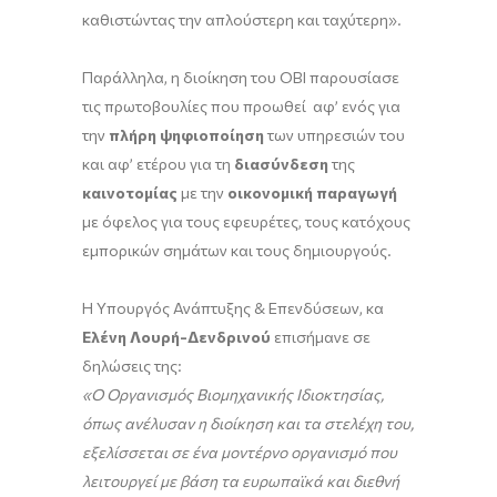
καθιστώντας την απλούστερη και ταχύτερη».
Παράλληλα, η διοίκηση του ΟΒΙ παρουσίασε
τις πρωτοβουλίες που προωθεί αφ’ ενός για
την
πλήρη ψηφιοποίηση
των υπηρεσιών του
και αφ’ ετέρου για τη
διασύνδεση
της
καινοτομίας
με την
οικονομική παραγωγή
με όφελος για τους εφευρέτες, τους κατόχους
εμπορικών σημάτων και τους δημιουργούς.
Η Υπουργός Ανάπτυξης & Επενδύσεων, κα
Ελένη Λουρή-Δενδρινού
επισήμανε σε
δηλώσεις της:
«Ο Οργανισμός Βιομηχανικής Ιδιοκτησίας,
όπως ανέλυσαν η διοίκηση και τα στελέχη του,
εξελίσσεται σε ένα μοντέρνο οργανισμό που
λειτουργεί με βάση τα ευρωπαϊκά και διεθνή