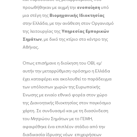
προωθήθηκαν με αιχμή την
ενοποίηση
υπό
μια στέγη της
Βιομηχανικής Ιδιοκτησίας
στην Ελλάδα, με την ανάθεση στον Οργανισμό
της λειτουργίας της
Υπηρεσίας Εμπορικών
Σημάτων
, με δικό της κτίριο στο κέντρο της
Αθήνας.
Όπως επισήμανε η διοίκηση του ΟΒΙ, «μ’
αυτήν την μεταρρύθμιση-ορόσημο η Ελλάδα
έχει καταφέρει και ακολουθεί το παράδειγμα
των υπόλοιπων χωρών της Ευρωπαϊκής
Ένωσης με ενιαίο εθνικό φορέα στον χώρο
της Διανοητικής Ιδιοκτησίας στον παγκόσμιο
χάρτη. Σε συνδυασμό και με τη διασύνδεση
του Μητρώου Σημάτων με το ΓΕΜΗ,
αφαιρέθηκε ένα επιπλέον στάδιο από την
διαδικασία ίδρυσης νέων επιχειρήσεων