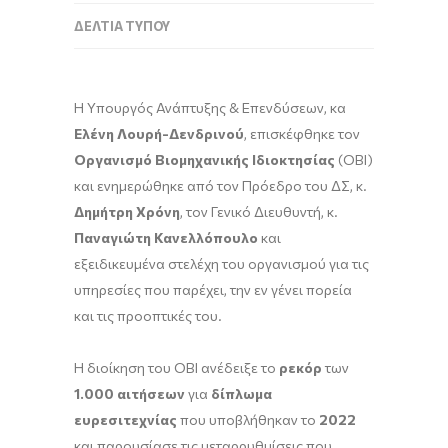
ΔΕΛΤΊΑ ΤΎΠΟΥ
Η Υπουργός Ανάπτυξης & Επενδύσεων, κα
Ελένη Λουρή-Δενδρινού
, επισκέφθηκε τον
Οργανισμό Βιομηχανικής Ιδιοκτησίας
(ΟΒΙ)
και ενημερώθηκε από τον Πρόεδρο του ΔΣ, κ.
Δημήτρη Χρόνη
, τον Γενικό Διευθυντή, κ.
Παναγιώτη Κανελλόπουλο
και
εξειδικευμένα στελέχη του οργανισμού για τις
υπηρεσίες που παρέχει, την εν γένει πορεία
και τις προοπτικές του.
Η διοίκηση του ΟΒΙ ανέδειξε το
ρεκόρ
των
1.000 αιτήσεων
για
δίπλωμα
ευρεσιτεχνίας
που υποβλήθηκαν το
2022
και παρουσίασε τις μεταρρυθμίσεις που