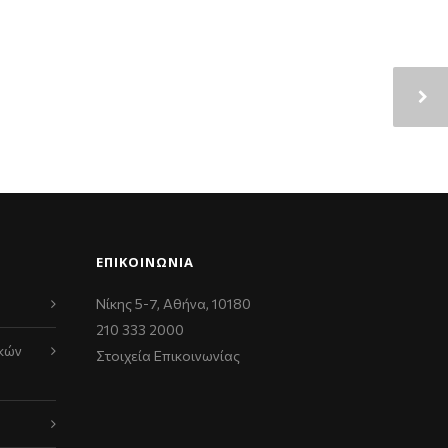
ΕΠΙΚΟΙΝΩΝΊΑ
Νίκης 5-7, Αθήνα, 10180
210 333 2000
κών
Στοιχεία Επικοινωνίας