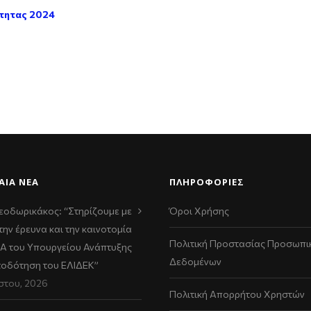
τητας 2024
ΑΊΑ ΝΈΑ
ΠΛΗΡΟΦΟΡΙΕΣ
εοδωρικάκος: “Στηρίζουμε με
Όροι Χρήσης
την έρευνα και την καινοτομία
Πολιτική Προστασίας Προσωπι
ΠΑ του Υπουργείου Ανάπτυξης
Δεδομένων
τοδότηση του ΕΛΙΔΕΚ”
στου, 2026
Πολιτική Απορρήτου Χρηστών