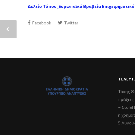
Δελτίο Τύπου_Ευρωπαϊκά Βραβεία Επιχειρηματικό
Facebook
Twitter
ΤΕΛΕΥΤ
Τάκης Θ
πράξεις 
– Στο Ε
η χρημα
5 Αυγού