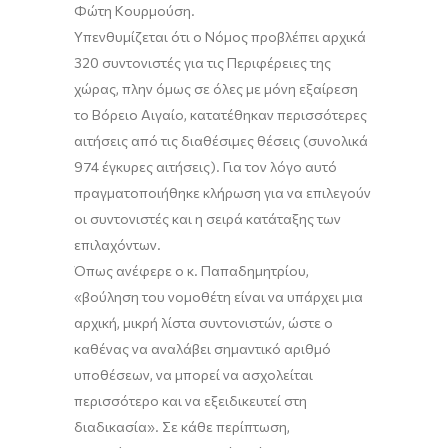
Φώτη Κουρμούση.
Υπενθυμίζεται ότι ο Νόμος προβλέπει αρχικά
320 συντονιστές για τις Περιφέρειες της
χώρας, πλην όμως σε όλες με μόνη εξαίρεση
το Βόρειο Αιγαίο, κατατέθηκαν περισσότερες
αιτήσεις από τις διαθέσιμες θέσεις (συνολικά
974 έγκυρες αιτήσεις). Για τον λόγο αυτό
πραγματοποιήθηκε κλήρωση για να επιλεγούν
οι συντονιστές και η σειρά κατάταξης των
επιλαχόντων.
Όπως ανέφερε ο κ. Παπαδημητρίου,
«βούληση του νομοθέτη είναι να υπάρχει μια
αρχική, μικρή λίστα συντονιστών, ώστε ο
καθένας να αναλάβει σημαντικό αριθμό
υποθέσεων, να μπορεί να ασχολείται
περισσότερο και να εξειδικευτεί στη
διαδικασία». Σε κάθε περίπτωση,