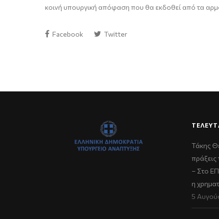
κοινή υπουργική απόφαση που θα εκδοθεί από τα αρ
Facebook
Twitter
ΤΕΛΕΥΤ
Τάκης Θ
πράξεις 
– Στο Ε
η χρημα
5 Αυγού