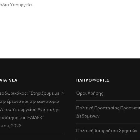
μόδια Υπουργεία
.
ΑΊΑ ΝΈΑ
ΠΛΗΡΟΦΟΡΙΕΣ
εοδωρικάκος: “Στηρίζουμε με
Όροι Χρήσης
την έρευνα και την καινοτομία
Πολιτική Προστασίας Προσωπι
ΠΑ του Υπουργείου Ανάπτυξης
Δεδομένων
τοδότηση του ΕΛΙΔΕΚ”
στου, 2026
Πολιτική Απορρήτου Χρηστών