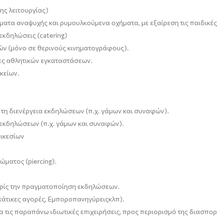
ης λειτουργίας
)
ματα αναψυχής και ρυμουλκούμενα οχήματα, με εξαίρεση τις παιδικέ
εκδηλώσεις (
catering
)
ών (μόνο σε θερινούς κινηματογράφους).
ες αθλητικών εγκαταστάσεων.
κείων.
 τη διενέργεια εκδηλώσεων (π.χ. γάμων και συναφών).
εκδηλώσεων (π.χ. γάμων και συναφών).
οικεσίων
σώματος (
piercing
).
χωρίς την πραγματοποίηση εκδηλώσεων
.
άτικες αγορές,
Εμποροπανηγύρεις
κλπ)
.
α τις
παραπάνω
ιδι
ωτικές επιχειρήσεις
, προς περιορισμό της διασπο