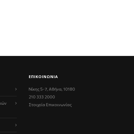
ΕΠΙΚΟΙΝΩΝΊΑ
Νίκης 5-7, Αθήνα, 10180
210 333 2000
κών
Στοιχεία Επικοινωνίας