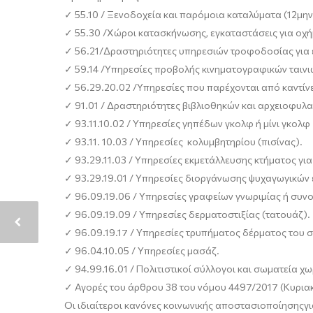
✓
55.10
/
Ξενοδοχεία και παρόμοια καταλύματα (12μην
✓
55
.
30
/
Χώροι κατασκήνωσης, εγκαταστάσεις για οχή
✓
56.21
/
Δραστηριότητες υπηρεσιών τροφοδοσίας για 
✓
59.14
/
Υπηρεσίες προβολής κινηματογραφικών ταινι
✓
56.29.20.02
/
Υπηρεσίες που παρέχονται από καντίν
✓
91.01
/
Δραστηριότητες βιβλιοθηκών και αρχειοφυλα
✓
93.11.10.02
/
Υπηρεσίες γηπέδων γκολφ ή μίνι γκολφ
✓
93.11. 10.03
/
Υπηρεσίες κολυμβητηρίου (πισίνας).
✓
93.29.11.03
/
Υπηρεσίες εκμετάλλευσης κτήματος για
✓
93.29.19.01
/
Υπηρεσίες διοργάνωσης ψυχαγωγικών 
✓
96.09.
19.06
/
Υπηρεσίες γραφείων γνωριμίας ή συν
✓
96.09.
19.09
/ Υπηρεσίες δερματοστιξίας (τατουάζ).
✓
96.09.
19.17
/
Υπηρεσίες τρυπήματος δέρματος του 
✓
96.04.10.05
/
Υπηρεσίες μασάζ.
✓
94.99.16.01 /
Πολιτιστικοί σύλλογοι και σωματεία 
✓
Αγορές του άρθρου 38 του νόμου 4497/2017 (Κυριακ
Οι ιδιαίτεροι
κ
ανόνε
ς κοινωνικής αποστασιοποίησης
γι