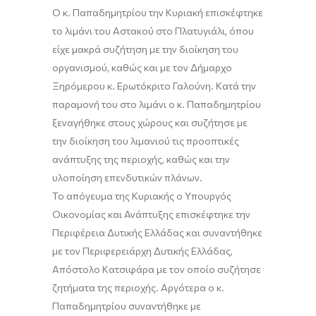
Ο κ. Παπαδημητρίου την Κυριακή επισκέφτηκε
το λιμάνι του Αστακού στο Πλατυγιάλι, όπου
είχε μακρά συζήτηση με την διοίκηση του
οργανισμού, καθώς και με τον Δήμαρχο
Ξηρόμερου κ. Ερωτόκριτο Γαλούνη. Κατά την
παραμονή του στο λιμάνι ο κ. Παπαδημητρίου
ξεναγήθηκε στους χώρους και συζήτησε με
την διοίκηση του λιμανιού τις προοπτικές
ανάπτυξης της περιοχής, καθώς και την
υλοποίηση επενδυτικών πλάνων.
Το απόγευμα της Κυριακής ο Υπουργός
Οικονομίας και Ανάπτυξης επισκέφτηκε την
Περιφέρεια Δυτικής Ελλάδας και συναντήθηκε
με τον Περιφερειάρχη Δυτικής Ελλάδας,
Απόστολο Κατσιφάρα με τον οποίο συζήτησε
ζητήματα της περιοχής. Αργότερα ο κ.
Παπαδημητρίου συναντήθηκε με