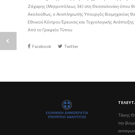
Ζάχαρης (Μητροπόλεως 34) στη Θεσσαλονίκη όπου θ
Ακολούθως, ο Αναπληρωτής Υπουργός Βιομηχανίας θα 
Εθνικού Κέντρου Έρευνας και Τεχνολογικής Ανάπτυξης 
Από το Γραφείο Τύπου
Facebook
Twitter
ΤΕΛΕΥΤ
Τάκης Θ
την βιομ
ανταγων