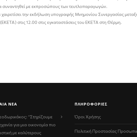
α συναντηθεί με εκπροσώπους των τευτλοπαραγωγών.
χαιρετίσει την εκδήλωση υπογραφής Μνημονίου Συνεργασίας μεταξύ 
(ΕΚΕΤΑ) στις 12.00 στις εγκαταστάσεις του ΕΚΕΤΑ στη Θέρμη.
ΑΊΑ ΝΈΑ
ΠΛΗΡΟΦΟΡΙΕΣ
εοδωρικάκος: “Στηρίζουμε
Όροι Χρήσης
ηχανία για μια οικονομία πιο
Πολιτική Προστασίας Προσωπι
ιστική με καλύτερους