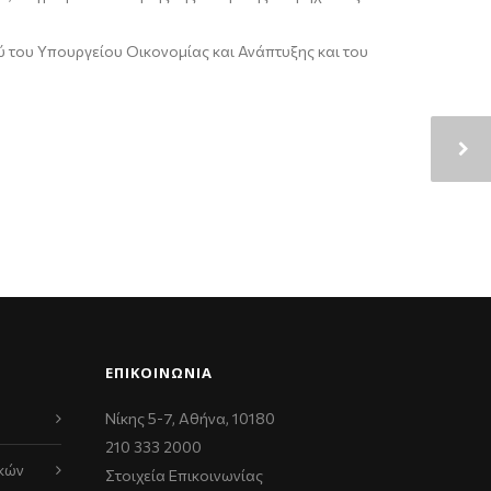
του Υπουργείου Οικονομίας και Ανάπτυξης και του
ΕΠΙΚΟΙΝΩΝΊΑ
Νίκης 5-7, Αθήνα, 10180
210 333 2000
κών
Στοιχεία Επικοινωνίας