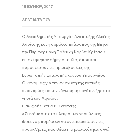
15 ΙΟΥΝΊΟΥ, 2017
ΔΕΛΤΊΑ ΤΎΠΟΥ
Ο Αναπληρωτής Υπουργός Ανάπτυξης Αλέξης
Χαρίτσης και η αρμόδια Επίτροπος της ΕΕ για
την Περιφερειακή Πολιτική Κορίνα Κρέτσου
επισκέφτηκαν σήμερα τη Χίο, όπου και
παρουσίασαν τις πρωτοβουλίες της
Ευρωπαϊκής Επιτροπής και του Υπουργείου
Οικονομίας για την ενίσχυση της τοπικής
οικονομίας και την τόνωση της ανάπτυξης στα
νησιά του Αιγαίου.
Όπως δήλωσε ο κ. Χαρίτσης:
«Στεκόμαστε στο πλευρό των νησιών μας
ώστε να μπορέσουν να αντιμετωπίσουν τις
προσκλήσεις που θέτει η νησιωτικότητα, αλλά