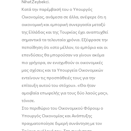
NihatZeybekci.
Κατά την παρέμβασή του ο Υπουργός
Οικονομίας, ανάμεσα σε άλλα, ανέφερε ότι η
οικονομική και εμπορική συνεργασία μεταξύ
της Ελλάδας και της Τουρκίας έχει αναπτυχθεί
σημαντικά τα τελευταία χρόνια. Εξέφρασε την
πεποίθηση ότι «στο μέλλον, το εμπόριο και οι
επενδύσεις θα μπορούσαν να γίνουν ακόμα
πιο γρήγορα, αν ενισχυθούν οι οικονομικές
μας σχέσεις και τα Υπουργεία Οικονομικών
εντείνουν τις προσπάθειές τους για την
επίτευξη αυτού του στόχου». «Θα ήταν
αμοιβαία επωφελής για τους δύο λαούς μας»,
τόνισε.
Στο περιθώριο του Οικονομικού Φόρουμ ο
Υπουργός Οικονομίας και Ανάπτυξης
πραγματοποίησε διμερή συνάντηση με τον
Τούρκο ομόλογό του. Στη συνάντηση