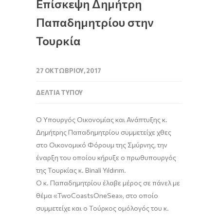
Επίσκεψη Δημήτρη
Παπαδημητρίου στην
Τουρκία
27 ΟΚΤΩΒΡΊΟΥ, 2017
ΔΕΛΤΊΑ ΤΎΠΟΥ
Ο Υπουργός Οικονομίας και Ανάπτυξης κ.
Δημήτρης Παπαδημητρίου συμμετείχε χθες
στο Οικονομικό Φόρουμ της Σμύρνης, την
έναρξη του οποίου κήρυξε ο πρωθυπουργός
της Τουρκίας κ. Binali Yıldırım.
Ο κ. Παπαδημητρίου έλαβε μέρος σε πάνελ με
θέμα «TwoCoastsOneSea», στο οποίο
συμμετείχε και ο Τούρκος ομόλογός του κ.