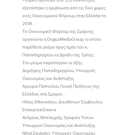
εξετάστηκε η οργάνωση από τις δύο χώρες
ενός Οικονομικού Φόρουμ στην Ελλάδα το
2018.
Το Οικονομικό Φόρουμ της Σμύρνης
οργανώνει η DogusMediaGroup, η οποία
παρέθεσε γεύμα προς τιμήν του κ.
Παπαδημητρίου το βράδυ της Τρίτης.
Στο γεύμα παρέστησαν οι εξής:
Δημήτρης Παπαδημητρίου, Υπουργός
Οικονομίας και Ανάπτυξης
Αργυρώ Παπούλια, Γενική Πρόξενος της
Ελλάδας στη Σμύρνη
Ηλίας Αθανασίου, Διευθύνων Σύμβουλος
EnterpriseGreece
Ανδρέας Μπελεγρής, Γραφείο Τύπου
Υπουργού Οικονομίας και Ανάπτυξης
NihatZeybekci, Υπουργός Οικονομίας