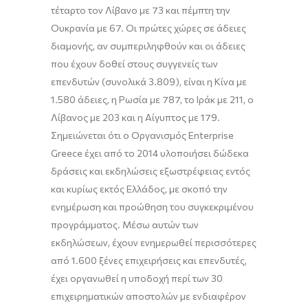
τέταρτο τον Λίβανο με 73 και πέμπτη την
Ουκρανία με 67. Οι πρώτες χώρες σε άδειες
διαμονής, αν συμπεριληφθούν και οι άδειες
που έχουν δοθεί στους συγγενείς των
επενδυτών (συνολικά 3.809), είναι η Κίνα με
1.580 άδειες, η Ρωσία με 787, το Ιράκ με 211, ο
Λίβανος με 203 και η Αίγυπτος με 179.
Σημειώνεται ότι ο Οργανισμός Enterprise
Greece έχει από το 2014 υλοποιήσει δώδεκα
δράσεις και εκδηλώσεις εξωστρέφειας εντός
και κυρίως εκτός Ελλάδος, με σκοπό την
ενημέρωση και προώθηση του συγκεκριμένου
προγράμματος. Μέσω αυτών των
εκδηλώσεων, έχουν ενημερωθεί περισσότερες
από 1.600 ξένες επιχειρήσεις και επενδυτές,
έχει οργανωθεί η υποδοχή περί των 30
επιχειρηματικών αποστολών με ενδιαφέρον