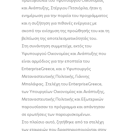
πρωτοβουλία του Υφυπουργού Οικονομίας
και Ανάπτυξης, Στέργιου Πιτσιόρλα, ήταν η
ενημέρωση για την πορεία του προγράμματος
και η συζήτηση για πιθανές ενέργειες με
σκοπό την ενίσχυση της προώθησής του και τη
βελτίωση της αποτελεσματικότητάς του.
Στη συνάντηση συμμετείχε, εκτός του
Υφυπουργού Οικονομίας και Ανάπτυξης που
είναι αρμόδιος για την εποπτεία του
EnterpriseGreece, και ο Υφυπουργός
Μεταναστευτικής Πολιτικής, Γιάννης
Μπαλάφας. Στελέχη του EnterpriseGreece,
των Υπουργείων Οικονομίας και Ανάπτυξης,
Μεταναστευτικής Πολιτικής και Εξωτερικών
παρουσίασαν το πρόγραμμα και απάντησαν
σε ερωτήσεις των παρευρισκομένων.
Στο πλαίσιο αυτό, ζητήθηκε από τα στελέχη
των εταιρειών που δραστηριοποιούνται στην