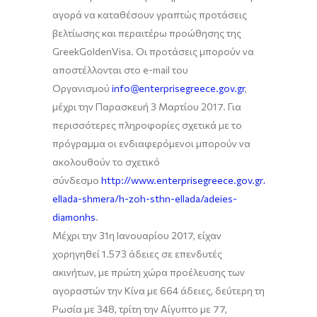
αγορά να καταθέσουν γραπτώς προτάσεις
βελτίωσης και περαιτέρω προώθησης της
GreekGoldenVisa. Οι προτάσεις μπορούν να
αποστέλλονται στο e-mail του
Οργανισμού
info@enterprisegreece.gov.gr
,
μέχρι την Παρασκευή 3 Μαρτίου 2017. Για
περισσότερες πληροφορίες σχετικά με το
πρόγραμμα οι ενδιαφερόμενοι μπορούν να
ακολουθούν το σχετικό
σύνδεσμο
http://www.enterprisegreece.gov.gr/gr/h-
ellada-shmera/h-zoh-sthn-ellada/adeies-
diamonhs
.
Μέχρι την 31η Ιανουαρίου 2017, είχαν
χορηγηθεί 1.573 άδειες σε επενδυτές
ακινήτων, με πρώτη χώρα προέλευσης των
αγοραστών την Κίνα με 664 άδειες, δεύτερη τη
Ρωσία με 348, τρίτη την Αίγυπτο με 77,