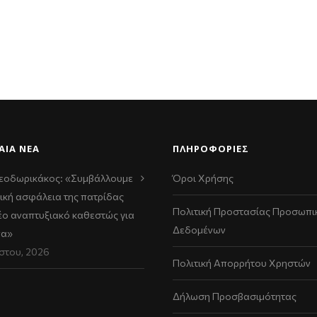
ΑΊΑ ΝΈΑ
ΠΛΗΡΟΦΟΡΙΕΣ
εοδωρικάκος: «Συμβάλλουμε
Όροι Χρήσης
ική ασφάλεια της πατρίδας
Πολιτική Προστασίας Προσωπι
νέο αναπτυξιακό καθεστώς για
Δεδομένων
να»
στου, 2026
Πολιτική Απορρήτου Χρηστών
Δήλωση Προσβασιμότητας