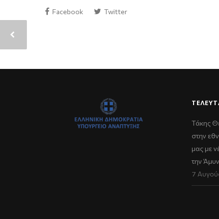
Facebook
Twitter
ΤΕΛΕΥΤ
Τάκης Θ
στην εθν
μας με 
την Άμυ
7 Αυγού