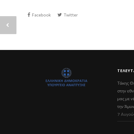
Facebook
Twitter
ΤΕΛΕΥΤ
Τάκης Θ
στην εθν
μας με 
την Άμυ
7 Αυγού