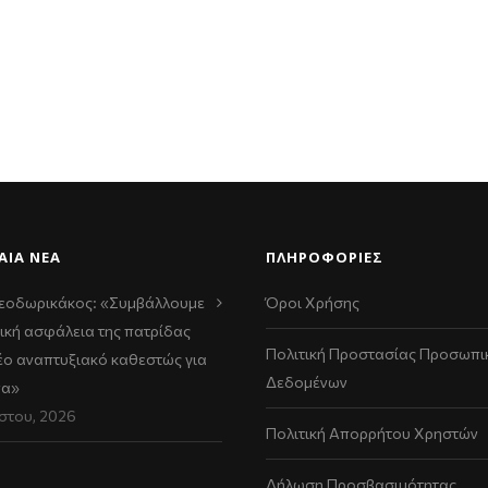
ΑΊΑ ΝΈΑ
ΠΛΗΡΟΦΟΡΙΕΣ
εοδωρικάκος: «Συμβάλλουμε
Όροι Χρήσης
ική ασφάλεια της πατρίδας
Πολιτική Προστασίας Προσωπι
νέο αναπτυξιακό καθεστώς για
Δεδομένων
να»
στου, 2026
Πολιτική Απορρήτου Χρηστών
Δήλωση Προσβασιμότητας