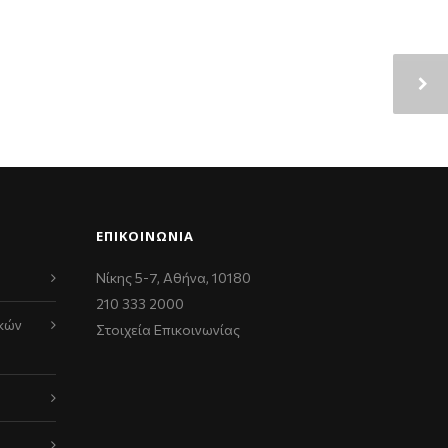
ΕΠΙΚΟΙΝΩΝΊΑ
Νίκης 5-7, Αθήνα, 10180
210 333 2000
κών
Στοιχεία Επικοινωνίας