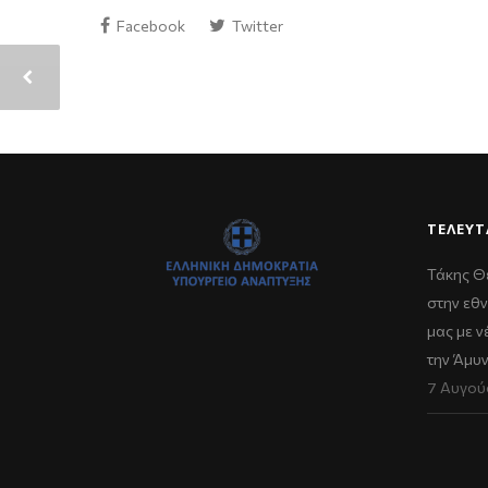
Facebook
Twitter
ΤΕΛΕΥΤ
Τάκης Θ
στην εθν
μας με 
την Άμυ
7 Αυγού