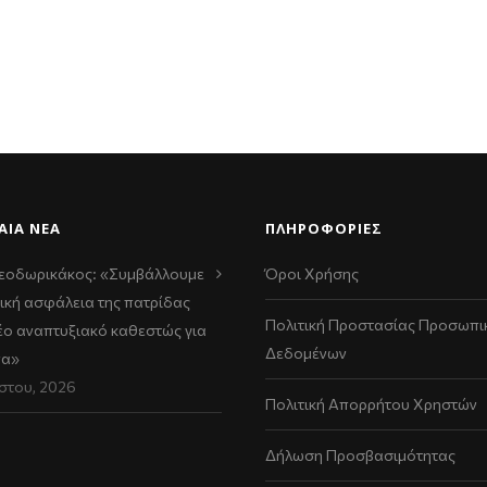
ΑΊΑ ΝΈΑ
ΠΛΗΡΟΦΟΡΙΕΣ
εοδωρικάκος: «Συμβάλλουμε
Όροι Χρήσης
ική ασφάλεια της πατρίδας
Πολιτική Προστασίας Προσωπι
νέο αναπτυξιακό καθεστώς για
Δεδομένων
να»
στου, 2026
Πολιτική Απορρήτου Χρηστών
Δήλωση Προσβασιμότητας