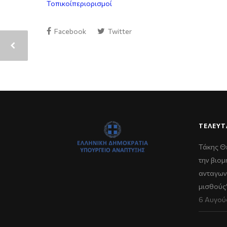
Τοπικοίπεριορισμοί
Facebook
Twitter
ΤΕΛΕΥΤ
Τάκης Θ
την βιομ
ανταγων
μισθούς
6 Αυγού