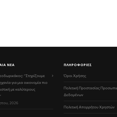
ΑΊΑ ΝΈΑ
ΠΛΗΡΟΦΟΡΙΕΣ
εοδωρικάκος: “Στηρίζουμε
Όροι Χρήσης
ηχανία για μια οικονομία πιο
Πολιτική Προστασίας Προσωπι
ιστική με καλύτερους
Δεδομένων
”
στου, 2026
Πολιτική Απορρήτου Χρηστών