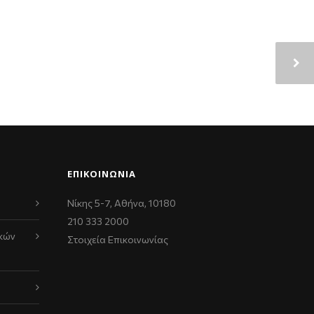
ΕΠΙΚΟΙΝΩΝΊΑ
Νίκης 5-7, Αθήνα, 10180
210 333 2000
κών
Στοιχεία Επικοινωνίας