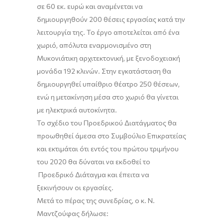
σε 60 εκ. ευρώ και αναμένεται να
δημιουργηθούν 200 θέσεις εργασίας κατά την
λειτουργία της. Το έργο αποτελείται από ένα
χωριό, απόλυτα εναρμονισμένο στη
Μυκονιάτικη αρχιτεκτονική, με ξενοδοχειακή
μονάδα 192 κλινών. Στην εγκατάσταση θα
δημιουργηθεί υπαίθριο θέατρο 250 θέσεων,
ενώ η μετακίνηση μέσα στο χωριό θα γίνεται
με ηλεκτρικά αυτοκίνητα.
Το σχέδιο του Προεδρικού Διατάγματος θα
προωθηθεί άμεσα στο Συμβούλιο Επικρατείας
και εκτιμάται ότι εντός του πρώτου τριμήνου
του 2020 θα δύναται να εκδοθεί το
Προεδρικό Διάταγμα και έπειτα να
ξεκινήσουν οι εργασίες.
Μετά το πέρας της συνεδρίας, ο κ. Ν.
Μαντζούφας δήλωσε: