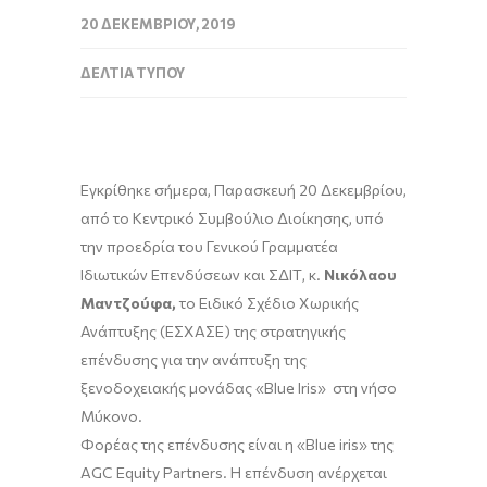
20 ΔΕΚΕΜΒΡΊΟΥ, 2019
ΔΕΛΤΊΑ ΤΎΠΟΥ
Εγκρίθηκε σήμερα, Παρασκευή 20 Δεκεμβρίου,
από το Κεντρικό Συμβούλιο Διοίκησης, υπό
την προεδρία του Γενικού Γραμματέα
Ιδιωτικών Επενδύσεων και ΣΔΙΤ, κ.
Νικόλαου
Μαντζούφα,
το Ειδικό Σχέδιο Χωρικής
Ανάπτυξης (ΕΣΧΑΣΕ) της στρατηγικής
επένδυσης για την ανάπτυξη της
ξενοδοχειακής μονάδας «Blue Ιris» στη νήσο
Μύκονο.
Φορέας της επένδυσης είναι η «Blue iris» της
AGC Equity Partners. Η επένδυση ανέρχεται