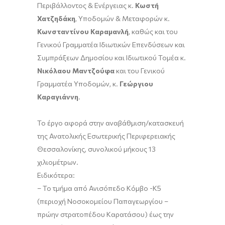
Περιβάλλοντος & Ενέργειας κ.
Κωστή
Χατζηδάκη
, Υποδομών & Μεταφορών κ.
Κωνσταντίνου Καραμανλή
, καθώς και του
Γενικού Γραμματέα Ιδιωτικών Επενδύσεων και
Συμπράξεων Δημοσίου και Ιδιωτικού Τομέα κ.
Νικόλαου Μαντζούφα
και του Γενικού
Γραμματέα Υποδομών, κ.
Γεώργιου
Καραγιάννη
.
Το έργο αφορά στην αναβάθμιση/κατασκευή
της Ανατολικής Εσωτερικής Περιφερειακής
Θεσσαλονίκης, συνολικού μήκους 13
χιλιομέτρων.
Ειδικότερα:
– Το τμήμα από Ανισόπεδο Κόμβο -Κ5
(περιοχή Νοσοκομείου Παπαγεωργίου –
πρώην στρατοπέδου Καρατάσου) έως την