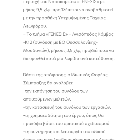
περιοχή του Νοσοκομείου «ΓΕΝΕΣΙΣ» με
μήκος 9,5 χλμ. προβλέπεται να αναβαθμιστεί
με την προσθήκη Υπερυψωμένης Ταχείας
Λεωφόρου.
– Το τμήμα «ΓΕΝΕΣΙΣ» – Ανισόπεδος Κόμβος
-Κ12 (σύνδεση με ΕΟ Θεσσαλονίκης-
Μουδανιών), μήκους 3,5 χλμ, προβλέπεται να
διευρυνθεί κατά μία λωρίδα ανά κατεύθυνση.
Βάσει της απόφασης, ο Ιδιωτικός Φορέας
Σύμπραξης θα αναλάβει:
-την εκπόνηση του συνόλου των
απαιτούμενων μελετών,
-την κατασκευή του συνόλου των εργασιών,
-τη χρηματοδότηση του έργου, όπως θα
προκύψει βάσει του οριστικού σχεδιασμού
-τη συντήρηση και λειτουργία του οδικού
έργου, συμπεριλαμβανομένης και της Δυτικής