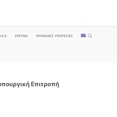
.Ε.Α.
ΕΡΕΥΝΑ
ΨΗΦΙΑΚΈΣ ΥΠΗΡΕΣΊΕΣ
ιυπουργική Επιτροπή