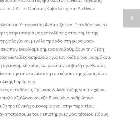
ίας και Αστικού Περιβάλλοντος κ.
Νίκο
ς
Ταγαράς
,
ων και ΣΔΙΤ κ.
Ορέστης
Καβαλάκης
και Διεθνών
αλεία του Υπουργείου Ανάπτυξης και Επενδύσεων, το
τερες στην ιστορία μας επενδύσεις στον τομέα της
ι τεχνολογία και μεγάλη πρόοδο στη χώρα μας
».
ύσεις που εγκρίναμε σήμερα αναβαθμίζουν την θέση
ετες δικλείδες ασφαλείας για τον κλάδο του φαρμάκου.
υγειονομική κρίση και μετά την εισβολή της Ρωσίας
τών και την αποκατάσταση του κύρους της χώρας, ώστε
ατολικής Ευρώπης
».
ικές επενδύσεις Έρευνας & Ανάπτυξης για την χώρα,
 πολύ αξιόλογο και εξειδικευμένο ανθρώπινο
ξη της εθνικής οικονομίας και στην περαιτέρω
αναπατρίσουμε
τους επιστήμονες μας, τέτοιου είδους