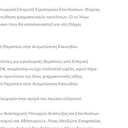
πουργική Επιτροπή Στρατηγικών Επενδύσεων.
Φορέας
προώθηση φαρμακευτικών προϊόντων. Οι εν λόγω
έφανο (που θα κατασκευαστεί) και στη Θέρμη
κή Θεραπεία στην Αντιμετώπιση Κακοηθών
όντος για ογκολογικές θεραπείες από Ελληνική
00€, αναμένεται να έχει πολλαπλά οφέλη, αφού πέρα
ον προϊόντων της ίδιας φαρμακευτικής τάξης.
κή Θεραπεία στην Αντιμετώπιση Κακοηθών
υκλοφορία στην αγορά του πρώτου ελληνικού
του Αναπληρωτή Υπουργού Ανάπτυξης και Επενδύσεων
ιτισμού και Αθλητισμού κ.
Λίνας
Μενδώνη
, Επικρατείας