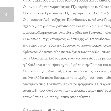
κ.
Άκης
Σκέρτσος
. Στη συνεδρίαση συμμετείχαν επίσης
Οικονομικής Διπλωματίας και Εξωστρέφειας κ.
Κώστα
Οικονομικών Σχέσεων και Εξωστρέφειας κ.
Βίκυ
Λοΐζο
Ο υπουργός Ανάπτυξης και Επενδύσεων κ.
Άδωνις Γεω
σχέδιο για την
απολιγνιτοποίηση
και τη Δίκαιη Αναπτυ
φαρμακοβιομηχανίας εγκρίθηκε χθες και ξεκινάει η υλ
Ο Αναπληρωτής Υπουργός Ανάπτυξης και Επενδύσεων
της χώρας στο πεδίο της έρευνας και καινοτομίας, εν
Κρίνονται δε αναγκαίες σε συνέχεια των προβλημάτων
στην Ουκρανία. Στόχος μας είναι να συνεχίσουμε με α
η Ελλάδα να αποκτήσει ηγετικό ρόλο στην Έρευνα και 
Ο υφυπουργός Ανάπτυξης και Επενδύσεων, αρμόδιος για
σε ένα κλάδο πολύ δυναμικό και αιχμής, που προσπαθ
δυναμικό στις
βιοεπιστήμες
και τα φάρμακα. Οι συγκεκ
ανάπτυξη του κλάδου και των φαρμακευτικών προϊόντω
επενδύσεις είναι πραγματικά απαραίτητες.
Facebook
Twitter