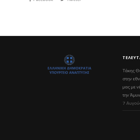
ΤΕΛΕΥΤ
Τάκης Θ
στην εθν
μας με 
την Άμυ
7 Αυγού