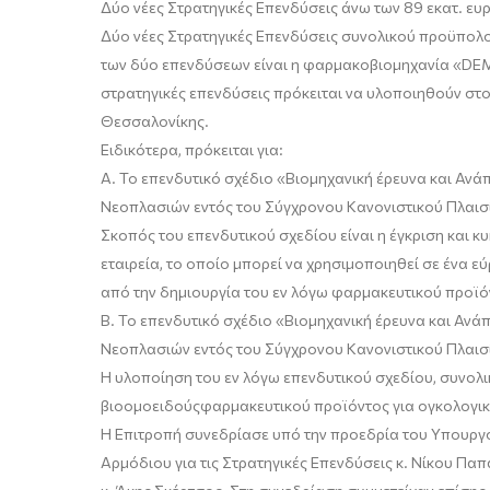
Δύο νέες Στρατηγικές Επενδύσεις
άνω των 89
εκατ. ευ
Δύο νέες Στρατηγικές Επενδύσεις συνολικού προϋπολ
των δύο επενδύσεων είναι η φαρμακοβιομηχανία «DEM
στρατηγικές επενδύσεις πρόκειται να υλοποιηθούν στο
Θεσσαλονίκης.
Ειδικότερα, π
ρόκειται για:
Α.
Το επενδυτικό σχέδιο «Βιομηχανική έρευνα και Ανά
Νεοπλασιών εντός του Σύγχρονου Κανονιστικού Πλαισ
Σκοπός του επενδυτικού σχεδίου είναι η έγκριση και
εταιρεία, το οποίο μπορεί να χρησιμοποιηθεί σε ένα 
από την δημιουργία του εν λόγω φαρμακευτικού προϊόν
Β.
Το επενδυτικό σχέδιο «Βιομηχανική έρευνα και Ανά
Νεοπλασιών εντός του Σύγχρονου Κανονιστικού Πλαισ
Η υλοποίηση του εν λόγω επενδυτικού σχεδίου, συνολ
βιοομοειδούς
φαρμακευτικού προϊόντος για ογκολογικ
Η Επιτροπή συνεδρίασε υπό την προεδρία του Υπουργ
Αρμόδιου για τις Στρατηγικές Επενδύσεις κ.
Νίκου Πα