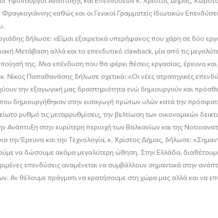
 οι Υφυπουργοί
Ανάπτυξης και
Επενδύσεων κ.
Χρίστος Δήμας
,
Χωροταξ
ς
Φραγκογιάννης
καθ
ώς και οι Γενικοί Γραμματείς
Ιδιωτικών Επενδ
ύσε
υ
.
ργιάδης
δήλωσε:
«
Είμαι εξαιρετικά υπερήφανος που χάρη σε δύο εργ
ξιακή Μετάβαση αλλά και το επενδυτικό
clawback
, μία από τις μεγαλύ
οποίησή της. Μια επένδυση που θα φέρει θέσεις εργασίας, έρευνα κα
 κ.
Νίκος Παπαθανάσης
δήλωσε σχετικά: «
Οι νέες στρατηγικές επενδ
ισχύουν την εξαγωγική μας δραστηριότητα ενώ δημιουργούν και πρόσθ
 που δημιουργήθηκαν στην εισαγωγή πρώτων υλών κατά την πρόσφατη 
μείωτο ρυθμό τις μεταρρυθμίσεις, την βελτίωση των οικονομικών δεικ
την Ανάπτυξη στην ευρύτερη περιοχή των Βαλκανίων και της Νοτιοαν
 την Έρευνα και την Τεχνολογία, κ.
Χρίστος Δήμας
, δήλωσε: «
Σημαντ
ούμε να δώσουμε ακόμα μεγαλύτερη ώθηση. Στην Ελλάδα, διαθέτουμε
ριμένες επενδύσεις αναμένεται να συμβάλλουν σημαντικά στην ανάπτυ
ν. Αν θέλουμε πράγματι να κρατήσουμε στη χώρα μας αλλά και να
επ