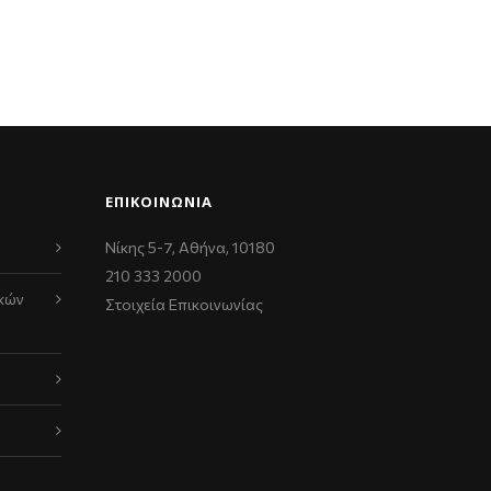
ΕΠΙΚΟΙΝΩΝΊΑ
Νίκης 5-7, Αθήνα, 10180
210 333 2000
κών
Στοιχεία Επικοινωνίας