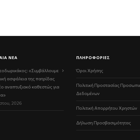
ΑΊΑ ΝΈΑ
ΠΛΗΡΟΦΟΡΙΕΣ
εοδωρικάκος: «Συμβάλλουμε
Όροι Χρήσης
ική ασφάλεια της πατρίδας
Πολιτική Προστασίας Προσωπι
νέο αναπτυξιακό καθεστώς για
Δεδομένων
να»
στου, 2026
Πολιτική Απορρήτου Χρηστών
Δήλωση Προσβασιμότητας