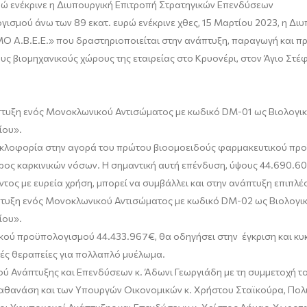
ρώ ενέκρινε η Διυπουργική Επιτροπή Στρατηγικών Επενδύσεων
ογισμού άνω των
89
εκατ. ευρώ ενέκρινε
χθες,
15
Μαρτ
ίου 202
3,
η Διυ
O Α.Β.Ε.Ε.» που δραστηριοποιείται στην ανάπτυξη, παραγωγή και 
υς βιομηχανικούς χώρους της εταιρείας στο
Κρυονέρι
, στον Άγιο Στ
πτυξη ενός
Μονοκλωνικού
Αντισώματος με κωδικό DM-01 ως Βιολογι
ίου».
 κυκλοφορία στην αγορά του πρώτου
βιοομοειδούς
φαρμακευτικού προϊ
εύρος καρκινικών νόσων. H σημαντική αυτή επένδυση, ύψους 44.690.6
τος με ευρεία χρήση, μπορεί να συμβάλλει και στην ανάπτυξη επιπλέ
πτυξη ενός
Μονοκλωνικού
Αντισώματος με κωδικό DM-02 ως Βιολογι
ίου».
ικού προϋπολογισμού 44.433.967€, θα οδηγήσει στην έγκριση και κ
ές θεραπείες για πολλαπλό
μυέλωμα
.
ού Ανάπτυξης και Επενδύσεων κ.
Άδωνι Γεωργιάδη
με τη συμμετοχή 
παθανάση
και των Υπουργών Οικονομικών κ.
Χρήστου
Σταϊκούρα
, Πολ