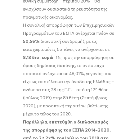
εθνική συμμετοχή – περίπου 20% – θα
ενισχύσουν ουσιαστικά τη ρευστότητα της
πραγματικής οικονομίας.
Η συνολική απορρόφηση των Επιχειρησιακών
Προγραμμάτων του ΕΣΠΑ ανέρχεται πλέον σε
50,56%
(κοινοτική συνδρομή), με τις
καταχωρισμένες δαπάνες να ανέρχονται σε
8,13 δισ. ευρώ
. Ως προς την απορρόφηση σε
όρους δημόσιας δαπάνης, το αντίστοιχο
ποσοστό ανέρχεται σε 48,01%, γεγονός που
είχε ως αποτέλεσμα την άνοδο της Ελλάδας –
ανάμεσα στις 28 της Ε.Ε. – από τη 12
η
θέση
(Ιούλιος 2019) στην 8
η
θέση (Σεπτέμβριος
2020), με προοπτική περαιτέρω βελτίωσης
μέχρι το τέλος του 2020.
Παράλληλα
,
επετεύχθη ο διπλασιασμός
της
απορρόφησης του ΕΣΠΑ 2014-2020,
από το 27,27% τον Ιούλιο του 2019 στο