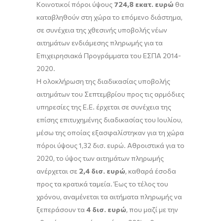
Κοινοτικοί πόροι ύψους
724,8 εκατ. ευρώ
θα
καταβληθούν στη χώρα το επόμενο διάστημα,
σε συνέχεια της χθεσινής υποβολής νέων
αιτημάτων ενδιάμεσης πληρωμής για τα
Επιχειρησιακά Προγράμματα του ΕΣΠΑ 2014-
2020.
Η ολοκλήρωση της διαδικασίας υποβολής
αιτημάτων του Σεπτεμβρίου προς τις αρμόδιες
υπηρεσίες της E.E. έρχεται σε συνέχεια της
επίσης επιτυχημένης διαδικασίας του Ιουλίου,
μέσω της οποίας εξασφαλίστηκαν για τη χώρα
πόροι ύψους 1,32 δισ. ευρώ. Αθροιστικά για το
2020, το ύψος των αιτημάτων πληρωμής
ανέρχεται σε
2,4
δισ. ευρώ
, καθαρά έσοδα
προς τα κρατικά ταμεία. Έως το τέλος του
χρόνου, αναμένεται τα αιτήματα πληρωμής να
ξεπεράσουν τα
4 δισ. ευρώ
, που μαζί με την