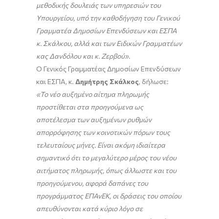
μεθοδικής δουλειάς των υπηρεσιών του
Υπουργείου, υπό την καθοδήγηση του Γενικού
Γραμματέα Δημοσίων Επενδύσεων και ΕΣΠΑ
κ. Σκάλκου, αλλά και των Ειδικών Γραμματέων
κας Δανδόλου και κ. Ζερβού».
Ο Γενικός Γραμματέας Δημοσίων Επενδύσεων
και ΕΣΠΑ, κ.
Δημήτρης Σκάλκος
, δήλωσε:
«Το νέο αυξημένο αίτημα πληρωμής
προστίθεται στα προηγούμενα ως
αποτέλεσμα των αυξημένων ρυθμών
απορρόφησης των κοινοτικών πόρων τους
τελευταίους μήνες. Είναι ακόμη ιδιαίτερα
σημαντικό ότι το μεγαλύτερο μέρος του νέου
αιτήματος πληρωμής, όπως άλλωστε και του
προηγούμενου, αφορά δαπάνες του
προγράμματος ΕΠΑνΕΚ, οι δράσεις του οποίου
απευθύνονται κατά κύριο λόγο σε