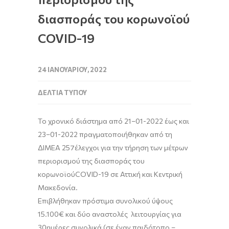
διασποράς του κορωνοϊού
COVID-19
24 ΙΑΝΟΥΑΡΊΟΥ, 2022
ΔΕΛΤΊΑ ΤΎΠΟΥ
Το χρονικό διάστημα από
21
–
01
-202
2
έως και
23
–
01
-202
2
πραγματοποιήθηκ
αν
από τη
ΔΙΜΕΑ
257
έλεγχοι
για την
τήρηση των μέτρων
περιορισμού της διασποράς του
κορωνοϊού
COVID-19
σ
ε
Αττική
και Κεντρική
Μακεδονία
.
Επιβλήθηκαν πρόστιμα συνολικού ύψους
1
5
.
1
00€ και
δύο
αναστολές λειτουργίας για
30
ημέρες συνολικά (
σε
έναν παιδότοπο –