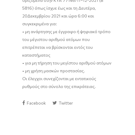
οριζόμενα στην
ΚΥΑ
7
7146
/
11
–
1
2
-2021 (Β’
5
81
6
)
όπως
ίσχυε
έως και τη Δευτέρα,
20
Δεκεμβρίου
2021 και ώρα 6:00
και
συγκεκριμένα για:
•
μη ανάρτησης με έγγραφο ή ψηφιακό τρόπο
του μέγιστου αριθμού ατόμων που
επιτρέπεται να βρίσκονται εντός του
καταστήματος
•
για μη τήρηση του μεγίστου αριθμού ατόμων
•
μη χρήση μασκών προστασίας.
Οι έλεγχοι συνεχίζονται
με εντατικούς
ρυθμούς
στο σύνολο της επικράτειας.
Facebook
Twitter