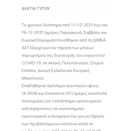
ΔΕΛΤΊΑ ΤΎΠΟΥ
Το χρονικό διάστημα από
17
–
1
2
-2021
έως και
1
9
–
1
2
-2021
(
ημέρες Παρασκευή, Σαββάτο και
Κυριακή)
πραγματοποιήθηκ
αν
από τη
ΔΙΜΕΑ
34
7
έλεγχοι
για την
τήρηση των μέτρων
περιορισμού της διασποράς του
κορωνοϊού
COVID-19
,
σ
ε
Αττική
, Πελοπόννησο, Στερεά
Ελλάδα
,
Δυτική Ελλάδα
και Κεντρική
Μακεδονία
.
Επιβλήθηκαν πρόστιμα συνολικού ύψους
14
.
3
00€
και δεκαπέντε (15) ημέρες αναστολή
λειτουργίας (σε 1 κατάστημα υγειονομικού
ενδιαφέροντος)
σε καταστήματα
υγειονομικού
ενδιαφέροντος
για μη τήρηση
των προβλεπόμενων κανόνων κατά τα